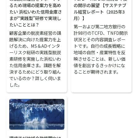
るため現場の提案力を高め
の開示の展望 【サステナブ
たい 浜松いわた信用金庫さ
ル経営レポート（2025年3
まが“実践型”研修で実現し
月）】
たいこととは？
第一および第二地方銀行の
顧客企業の脱炭素経営の課
計98行のTCFD、TNFD開示
題解決に向けた提案力を上
状況とその内容調査レポー
げるため、MS＆ADインタ
トです。自行の成長戦略に
ーリスク総研の実践型脱炭
地域の自然・産業特性を反
素研修を実施した浜松いわ
映させることは、新しい価
た信用金庫さま。課題を解
値を創出するきっかけにな
決するためにどう取り組ん
ることが期待されます。
でいるのか？詳しく伺いま
した。