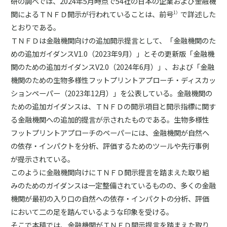
研の調べでは、2024年5月時点で54社の日本の企業および金融機
関によるＴＮＦＤ開示が行われていることは、前号
で詳述した
1）
とおりである。
ＴＮＦＤは金融機関向けの追加開示提言として、「金融機関のた
めの追加ガイダンスV1.0（2023年9月）」とその更新版「金融機
関のための追加ガイダンスV2.0（2024年6月）」、および「金融
機関のための生物多様性フットプリントアプローチ・ディスカッ
ションペーパー（2023年12月）」を公表している。金融機関の
ための追加ガイダンスは、ＴＮＦＤの開示項目と開示指標に関す
る金融機関への追加的提言が示されたものである。生物多様性
フットプリントアプローチのペーパーには、金融機関が自然へ
の依存・インパクトを分析、評価するためのツールや先行事例
が提示されている。
このように金融機関向けにＴＮＦＤ開示提言を踏まえた取り組
みのためのガイダンスは一定整備されているものの、多くの金融
機関が最初の入り口の自然への依存・インパクトの分析、評価
において二の足を踏んでいるような印象を受ける。
そこで本稿では、金融機関がＴＮＦＤ開示提言を踏まえた取り