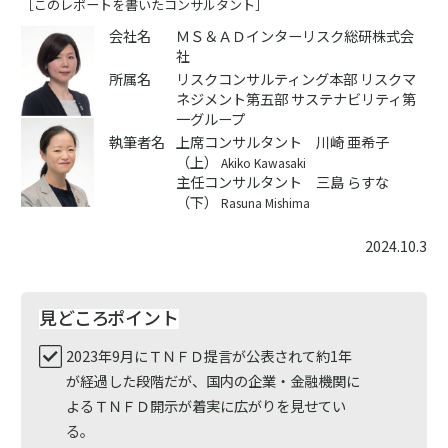
［このレポートを書いたコンサルタント］
会社名
ＭＳ＆ＡＤインターリスク総研株式会
社
所属名
リスクコンサルティング本部 リスクマ
ネジメント第五部 サステナビリティ第
一グループ
執筆者名
上席コンサルタント 川崎 亜希子
（上）
Akiko Kawasaki
主任コンサルタント 三島 らすな
（下）
Rasuna Mishima
2024.10.3
見どころ
ポイント
2023年9月にＴＮＦＤ提言が公表されて約1年
が経過した段階だが、国内の企業・金融機関に
よるＴＮＦＤ開示が着実に広がりを見せてい
る。