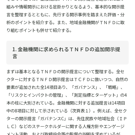
組みや情報開示における足掛かりとなるよう、基本的な開示提
言を整理するとともに、先行する開示事例を踏まえた評価・分
析のポイントを紹介する。また、地域金融機関がＴＮＦＤに取
り組むポイントも併せて紹介する。
1. 金融機関に求められるＴＮＦＤの追加開示提
言
まずは基本となるＴＮＦＤの開示提言について整理する。全セ
クターに対するＴＮＦＤ開示提言はＴＣＦＤに倣いつつ、自然の
要素が追加された全14項目あり、「ガバナンス」、「戦略」、
「リスクとインパクトの管理」、「測定指標とターゲット」の4
本の柱に大別されている。金融機関に対する追加提言は14項目
中の8項目に対して示されている（次頁表１）。例えば、全セク
ターの開示提言「ガバナンスC」は、先住民族や地域社会（ＩＰ
ＬＣ）などのステークホルダーに関する人権方針やエンゲージ
メント活動、および取締役会等の監督の説明を求めているが、