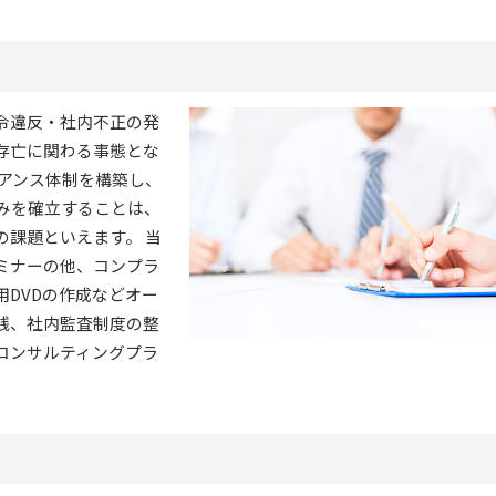
令違反・社内不正の発
存亡に関わる事態とな
イアンス体制を構築し、
みを確立することは、
の課題といえます。 当
ミナーの他、コンプラ
DVDの作成などオー
践、社内監査制度の整
コンサルティングプラ