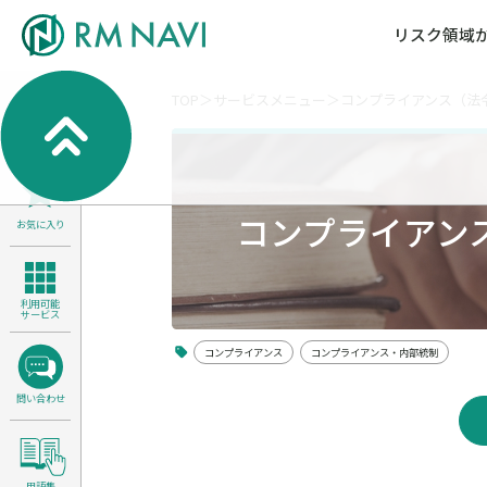
リスク領域
TOP
サービスメニュー
コンプライアンス（法
気候変動・自然資本課題解決支援
各種サービスメニ
セミナー／イベン
RM NAVIとは
検索
よくある質問／FA
RM FOCUS
サイバーリスク／情報セキュリティ
サステナビリティ経営支援
コンプライアン
お気に入り
医療／介護／障害福祉／子ども・児
製品安全・食品安全
利用可能
サービス
コンプライアンス
コンプライアンス・内部統制
問い合わせ
用語集