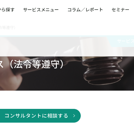
から探す
サービスメニュー
コラム／レポート
セミナー
令等遵守）
ュー
ト
防災・減災・防犯（火災・爆発・落雷・台風・
コンサルタント略歴
コラム／トピックス
リスクマネジメント用語集
業界別支援事例
レポート／資料
発行書籍一覧
BCP／
Q
洪水・積雪・地震・盗難）
運営会社
サービ
健康経営・人事・組織課題解決支援（含むメン
モビリテ
タルヘルス・両立支援）
人権・人的資本課題解決支援
安全文化
ス（法令等遵守）
童福祉等
全社的リスク管理（ERM）
危機管理
コンプライアンス・内部統制
海外
コンサルタントに相談する