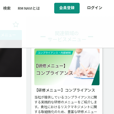
会員登録
ログイン
検索
RM NAVIとは
BCM（事業継続マネジメント）
関連領域の
スメニュー
サービスメニュー
ィ（運輸安全・次世代モビリティ）
醸成／労働安全衛生
【研修メニュー】コンプライアンス
当社が提供しているコンプライアンスに関
する実践的な研修のメニューをご紹介しま
す。貴社におけるリスクマネジメントに関
する取組強化のため、豊富な研修メニュー