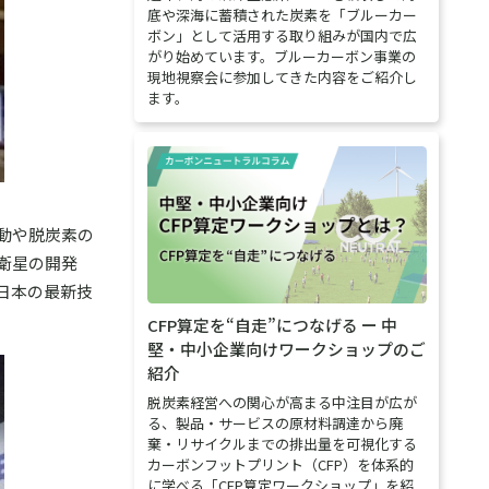
底や深海に蓄積された炭素を「ブルーカー
ボン」として活用する取り組みが国内で広
がり始めています。ブルーカーボン事業の
現地視察会に参加してきた内容をご紹介し
ます。
動や脱炭素の
衛星の開発
日本の最新技
CFP算定を“自走”につなげる ー 中
堅・中小企業向けワークショップのご
紹介
脱炭素経営への関心が高まる中注目が広が
る、製品・サービスの原材料調達から廃
棄・リサイクルまでの排出量を可視化する
カーボンフットプリント（CFP）を体系的
に学べる「CFP算定ワークショップ」を紹