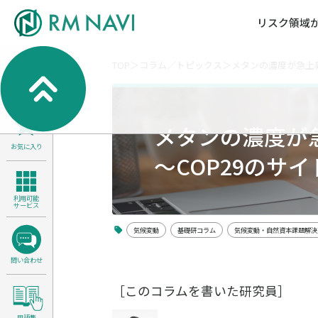
リスク領域
TOP
コラム／トピックス
メタンの濃度が急上昇
気候変動・自然資本課題解決支援
各種サービスメニ
セミナー／イベン
RM NAVIとは
検索
よくある質問／FA
RM FOCUS
サイバーリスク／情報セキュリティ
メタンの濃度が
サステナビリティ経営支援
お気に入り
医療／介護／障害福祉／子ども・児
～COP29のサ
製品安全・食品安全
利用可能
サービス
気候変動
基礎研コラム
気候変動・自然資本課題解決
問い合わせ
［このコラムを書いた研究員］
用語集