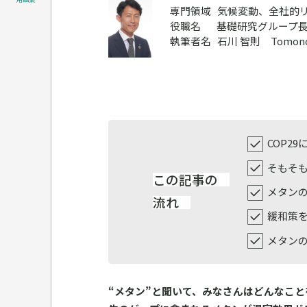
専門領域
気候変動、全社的
役職名
基礎研究グループ
執筆者名
石川 智則 Tomonori
COP2
そもそ
この記事の
メタン
流れ
緩和策
メタン
“メタン”と聞いて、みなさんはどんなこ