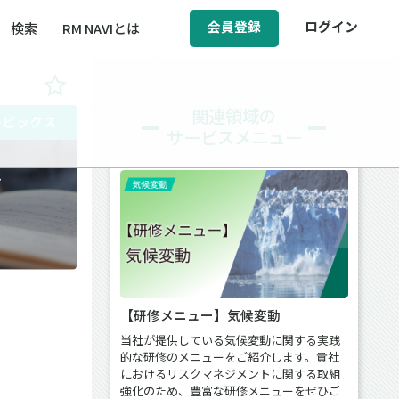
会員登録
ログイン
検索
RM NAVIとは
BCM（事業継続マネジメント）
関連領域の
トピックス
サービスメニュー
ィ（運輸安全・次世代モビリティ）
は
醸成／労働安全衛生
【研修メニュー】気候変動
当社が提供している気候変動に関する実践
的な研修のメニューをご紹介します。貴社
におけるリスクマネジメントに関する取組
強化のため、豊富な研修メニューをぜひご