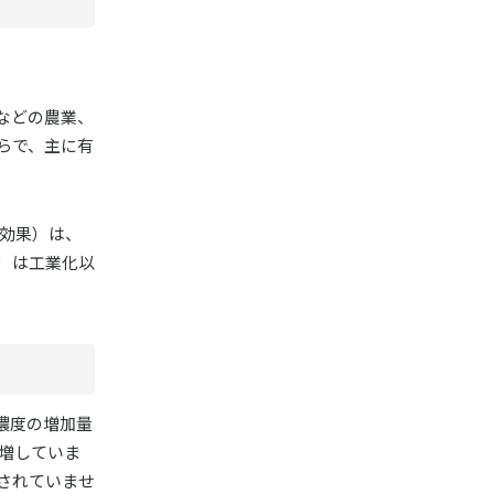
などの農業、
らで、主に有
る効果）は、
年）は工業化以
濃度の増加量
倍増していま
されていませ