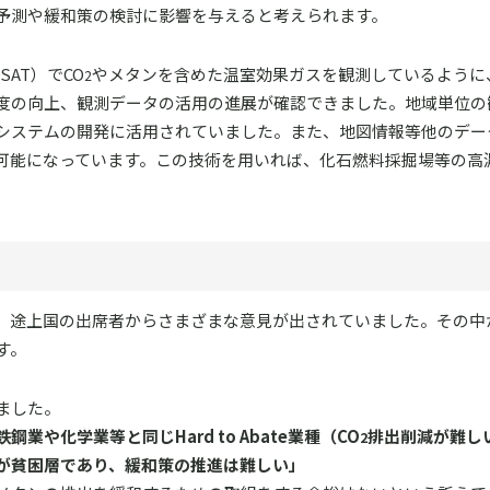
予測や緩和策の検討に影響を与えると考えられます。
AT）でCO
やメタンを含めた温室効果ガスを観測しているように、
2
度の向上、観測データの活用の進展が確認できました。地域単位の
システムの開発に活用されていました。また、地図情報等他のデー
可能になっています。この技術を用いれば、化石燃料採掘場等の高
と、途上国の出席者からさまざまな意見が出されていました。その中
す。
ました。
や化学業等と同じHard to Abate業種（CO
排出削減が難し
2
が貧困層であり、緩和策の推進は難しい」