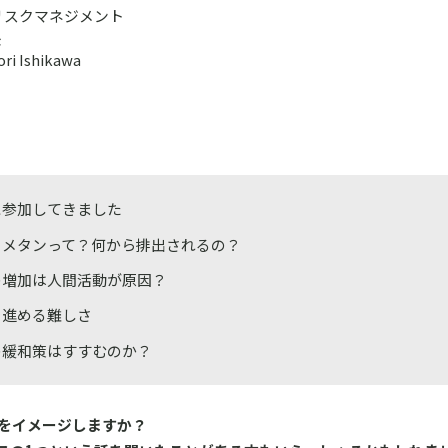
リスクマネジメント
長
 Ishikawa
9に参加してきました
もメタンって？何から排出されるの？
の増加は人間活動が原因？
を進める難しさ
の緩和策はすすむのか？
とをイメージしますか？