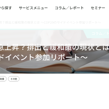
から探す
サービスメニュー
コラム／レポート
セミナー
？排出と緩和策の現状とは ～COP29のサイドイベント参加リポート～
ュー
ト
防災・減災・防犯（火災・爆発・落雷・台風・
コンサルタント略歴
コラム／トピックス
リスクマネジメント用語集
業界別支援事例
レポート／資料
発行書籍一覧
BCP／
Q
洪水・積雪・地震・盗難）
運営会社
コラム／
健康経営・人事・組織課題解決支援（含むメン
モビリテ
タルヘルス・両立支援）
急上昇？排出と緩和策の現状と
人権・人的資本課題解決支援
安全文化
童福祉等
全社的リスク管理（ERM）
危機管理
イドイベント参加リポート～
コンプライアンス・内部統制
海外
支援
その他