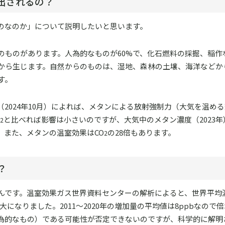
出されるの？
のなのか」について説明したいと思います。
のものがあります。人為的なものが60%で、化石燃料の採掘、稲作
から生じます。自然からのものは、湿地、森林の土壌、海洋などか
す。
2024年10月）によれば、メタンによる放射強制力（大気を温め
と比べれば影響は小さいのですが、大気中のメタン濃度（2023
2
。また、メタンの温室効果はCO
の28倍もあります。
2
？
んです。温室効果ガス世界資料センターの解析によると、世界平均
で最大になりました。2011～2020年の増加量の平均値は8ppbなので
為的なもの）である可能性が否定できないのですが、科学的に解明