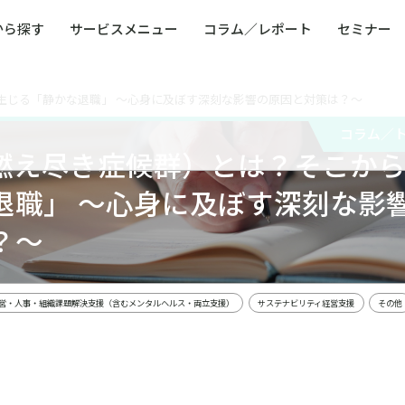
から探す
サービスメニュー
コラム／レポート
セミナー
生じる「静かな退職」 ～心身に及ぼす深刻な影響の原因と対策は？～
ュー
ト
防災・減災・防犯（火災・爆発・落雷・台風・
コンサルタント略歴
コラム／トピックス
リスクマネジメント用語集
業界別支援事例
レポート／資料
発行書籍一覧
BCP／
Q
洪水・積雪・地震・盗難）
運営会社
コラム／
健康経営・人事・組織課題解決支援（含むメン
モビリテ
燃え尽き症候群）とは？そこか
タルヘルス・両立支援）
人権・人的資本課題解決支援
安全文化
童福祉等
全社的リスク管理（ERM）
危機管理
退職」 ～心身に及ぼす深刻な影
コンプライアンス・内部統制
海外
？～
営・人事・組織課題解決支援（含むメンタルヘルス・両立支援）
サステナビリティ経営支援
その他