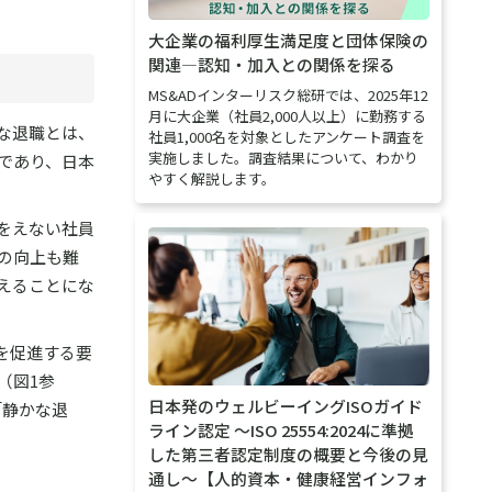
大企業の福利厚生満足度と団体保険の
関連―認知・加入との関係を探る
MS&ADインターリスク総研では、2025年12
月に大企業（社員2,000人以上）に勤務する
な退職とは、
社員1,000名を対象としたアンケート調査を
実施しました。調査結果について、わかり
であり、日本
やすく解説します。
をえない社員
の向上も難
えることにな
を促進する要
（図1参
日本発のウェルビーイングISOガイド
「静かな退
ライン認定 ～ISO 25554:2024に準拠
した第三者認定制度の概要と今後の見
通し～【人的資本・健康経営インフォ