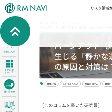
リスク領域
TOP
コラム／トピックス
バーンアウト（燃え尽き症候群）とは？そこから
気候変動・自然資本課題解決支援
各種サービスメニ
セミナー／イベン
RM NAVIとは
検索
よくある質問／FA
RM FOCUS
サイバーリスク／情報セキュリティ
バーンアウト（
サステナビリティ経営支援
お気に入り
医療／介護／障害福祉／子ども・児
生じる「静かな
製品安全・食品安全
の原因と対策は
利用可能
サービス
健康経営
メンタルヘルス
基礎研コラム
健康経
問い合わせ
［このコラムを書いた研究員］
用語集