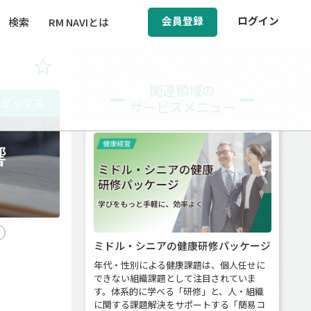
会員登録
ログイン
検索
RM NAVIとは
BCM（事業継続マネジメント）
関連領域の
トピックス
サービスメニュー
ィ（運輸安全・次世代モビリティ）
ら
醸成／労働安全衛生
響
ミドル・シニアの健康研修パッケージ
年代・性別による健康課題は、個人任せに
できない組織課題として注目されていま
す。体系的に学べる「研修」と、人・組織
に関する課題解決をサポートする「簡易コ