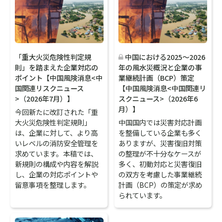
「重大火災危険性判定規
中国における2025～2026
則」を踏まえた企業対応の
年の風水災概況と企業の事
ポイント【中国風険消息<中
業継続計画（BCP）策定
国関連リスクニュース
【中国風険消息<中国関連リ
>（2026年7月）】
スクニュース>（2026年6
月）】
今回新たに改訂された「重
大火災危険性判定規則」
中国国内では災害対応計画
は、企業に対して、より高
を整備している企業も多く
いレベルの消防安全管理を
ありますが、災害復旧対策
求めています。本稿では、
の整理が不十分なケースが
新規則の構成や内容を解説
多く、初動対応と災害復旧
し、企業の対応ポイントや
の双方を考慮した事業継続
留意事項を整理します。
計画（BCP）の策定が求め
られています。