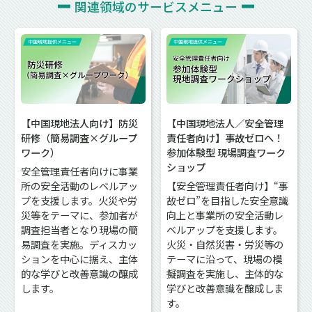
関連領域の
サービスメニュー
【中国現地法人向け】防災
【中国現地法人／安全管理
研修（簡易調査×グループ
責任者向け】事故ゼロへ！
ワーク）
参加体験型 現場調査ワーク
ショップ
安全管理責任者向けに事業
所の安全活動のレベルアッ
【安全管理責任者向け】“事
プを支援します。火災や労
故ゼロ”を目指した安全意識
災等をテーマに、参加者が
向上と事業所の安全活動レ
調査担当者となり現場の簡
ベルアップを支援します。
易調査を実施。ディスカッ
火災・自然災害・労災等の
ションを中心に据え、主体
テーマに沿って、現場の模
的な学びと改善意識の醸成
擬調査を実施し、主体的な
します。
学びと改善意識を醸成しま
す。