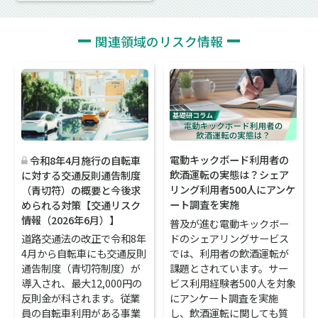
関連領域のリスク情報
電動キックボード利用者の
令和8年4月施行の自転車
飲酒運転の実態は？シェア
に対する交通反則通告制度
リング利用者500人にアンケ
（青切符）の概要と今後求
ート調査を実施
められる対策【交通リスク
情報（2026年6月）】
普及が進む電動キックボー
ドのシェアリングサービス
道路交通法の改正で令和8年
では、利用者の飲酒運転が
4月から自転車にも交通反則
課題とされています。サー
通告制度（青切符制度）が
ビス利用経験者500人を対象
導入され、最大12,000円の
にアンケート調査を実施
反則金が科されます。従業
し、飲酒運転に関しても質
員の自転車利用がある事業