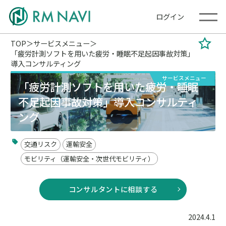
ログイン
TOP
サービスメニュー
「疲労計測ソフトを用いた疲労・睡眠不足起因事故対策」
導入コンサルティング
サービスメニュー
「疲労計測ソフトを用いた疲労・睡眠
不足起因事故対策」導入コンサルティ
ング
交通リスク
運輸安全
モビリティ（運輸安全・次世代モビリティ）
コンサルタントに相談する
2024.4.1