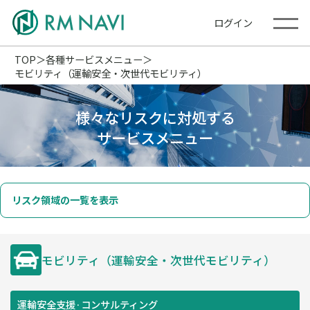
ログイン
TOP
各種サービスメニュー
モビリティ（運輸安全・次世代モビリティ）
様々なリスクに対処する
サービスメニュー
リスク領域の一覧を表示
防災・減災・防犯
気候変動・自然資本
（火災・爆発・落雷・台風・
課題解決支援
洪水・積雪・地震・盗難）
モビリティ（運輸安全・次世代モビリティ）
サイバーリスク／
BCP／BCM
情報セキュリティ
（事業継続マネジメント）
運輸安全支援·コンサルティング