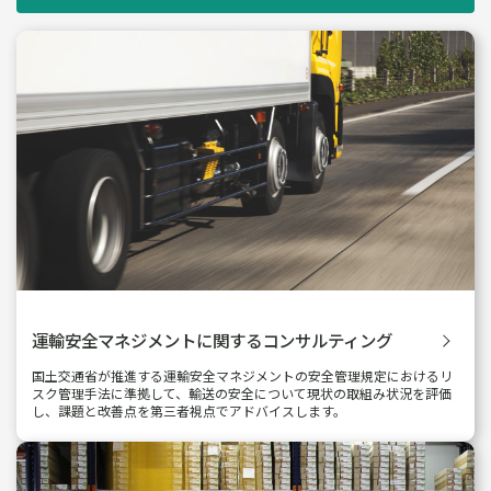
健康経営・人事・組
モビリティ
織課題解決支援
（運輸安全・次世代
モビリティ）
（含むメンタルヘルス・
両立支援）
サステナビリティ経
人権・人的資本課題
営支援
解決支援
医療／介護／
安全文化醸成／
障害福祉／
子ども・
労働安全衛生
児童福祉等
全社的リスク管理
危機管理
（ERM）
運輸安全マネジメントに
関するコンサルティング
国土交通省が推進する運輸安全マネジメントの安全管理規定におけるリ
製品安全・
コンプライアンス・
スク管理手法に準拠して、輸送の安全について現状の取組み状況を評価
食品安全
内部統制
し、課題と改善点を第三者視点でアドバイスします。
海外