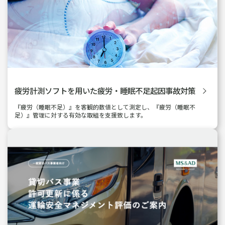
疲労計測ソフトを用いた
疲労・睡眠不足起因事故対策
『疲労（睡眠不足）』を客観的数値として測定し、『疲労（睡眠不
足）』管理に対する有効な取組を支援致します。