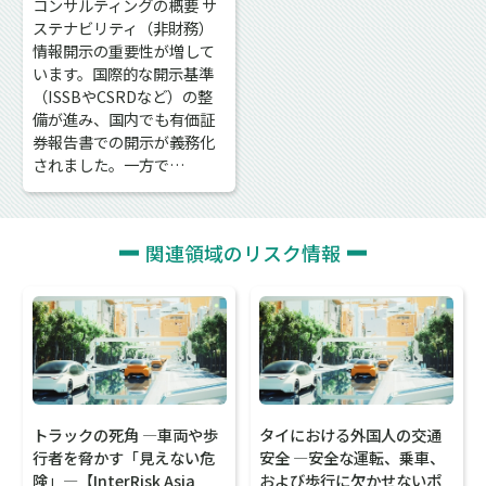
コンサルティングの概要 サ
ステナビリティ（非財務）
情報開示の重要性が増して
います。国際的な開示基準
（ISSBやCSRDなど）の整
備が進み、国内でも有価証
券報告書での開示が義務化
されました。一方で…
関連領域のリスク情報
トラックの死角 ―車両や歩
タイにおける外国人の交通
行者を脅かす「見えない危
安全 ―安全な運転、乗車、
険」―【InterRisk Asia
および歩行に欠かせないポ