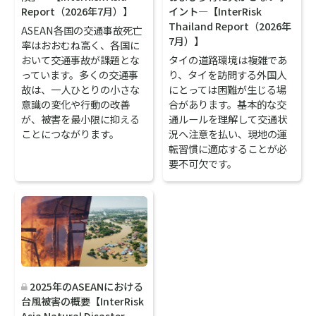
Report（2026年7月）】
イント―【InterRisk
Thailand Report（2026年
ASEAN各国の交通事故死亡
7月）】
率はおおむね高く、各国に
おいて交通事故が課題とな
タイの道路環境は複雑であ
っています。多くの交通事
り、タイを訪問する外国人
故は、一人ひとりの小さな
にとっては困難が生じる場
意識の変化や行動の改善
合があります。基本的な交
が、被害を最小限に抑える
通ルールを理解して交通状
ことにつながります。
況へ注意を払い、現地の運
転習慣に適応することが必
要不可欠です。
2025年のASEANにおける
台風被害の概要【InterRisk
Asia Natural Disaster