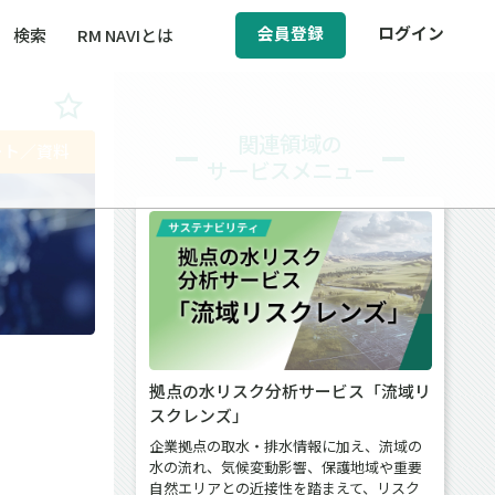
会員登録
ログイン
検索
RM NAVIとは
BCM（事業継続マネジメント）
関連領域の
ート／資料
サービスメニュー
ィ（運輸安全・次世代モビリティ）
ス
醸成／労働安全衛生
拠点の水リスク分析サービス「流域リ
スクレンズ」
企業拠点の取水・排水情報に加え、流域の
水の流れ、気候変動影響、保護地域や重要
自然エリアとの近接性を踏まえて、リスク