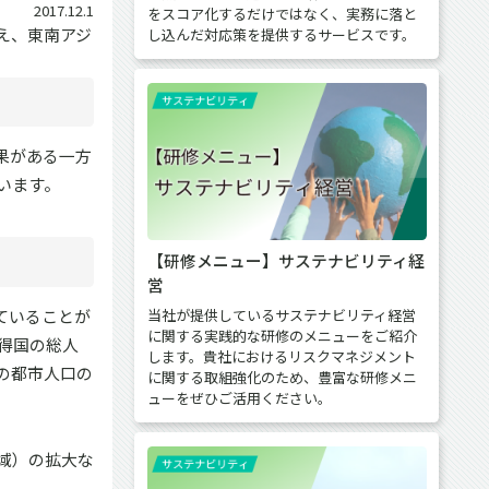
2017.12.1
をスコア化するだけではなく、実務に落と
え、東南アジ
し込んだ対応策を提供するサービスです。
果がある一方
います。
【研修メニュー】サステナビリティ経
営
ていることが
当社が提供しているサステナビリティ経営
に関する実践的な研修のメニューをご紹介
得国の総人
します。貴社におけるリスクマネジメント
の都市人口の
に関する取組強化のため、豊富な研修メニ
ューをぜひご活用ください。
域）の拡大な