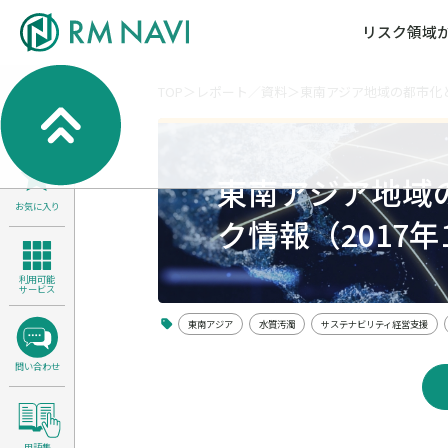
リスク領域
TOP
レポート／資料
東南アジア地域の都市化と
気候変動・自然資本課題解決支援
各種サービスメニ
セミナー／イベン
RM NAVIとは
検索
よくある質問／FA
RM FOCUS
サイバーリスク／情報セキュリティ
東南アジア地域
サステナビリティ経営支援
お気に入り
医療／介護／障害福祉／子ども・児
ク情報（2017年
製品安全・食品安全
利用可能
サービス
東南アジア
水質汚濁
サステナビリティ経営支援
問い合わせ
用語集