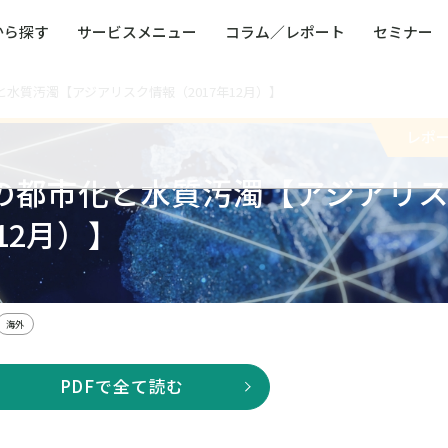
から探す
サービスメニュー
コラム／レポート
セミナー
水質汚濁【アジアリスク情報（2017年12月）】
ュー
ト
防災・減災・防犯（火災・爆発・落雷・台風・
コンサルタント略歴
コラム／トピックス
リスクマネジメント用語集
業界別支援事例
レポート／資料
発行書籍一覧
BCP／
Q
洪水・積雪・地震・盗難）
運営会社
レポ
健康経営・人事・組織課題解決支援（含むメン
モビリテ
タルヘルス・両立支援）
の都市化と水質汚濁【アジアリ
人権・人的資本課題解決支援
安全文化
童福祉等
全社的リスク管理（ERM）
危機管理
12月）】
コンプライアンス・内部統制
海外
海外
PDFで全て読む