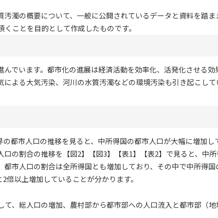
質汚濁の概要について、一般に公開されているデータと資料を踏ま
頂くことを目的として作成したものです。
進んでいます。都市化の進展は経済活動を効率化、活発化させる効
気による大気汚染、河川の水質汚濁などの環境汚染も引き起こして
での世界の都市人口の推移を見ると、中所得国の都市人口が大幅に増加し
口の割合の推移を【図2】【図3】【表1】【表2】で見ると、中所
と、都市人口の割合は全所得国とも増加しており、その中で中所得国
1.4%と2倍以上増加していることが分かります。
して、総人口の増加、農村部から都市部への人口流入と都市部（地