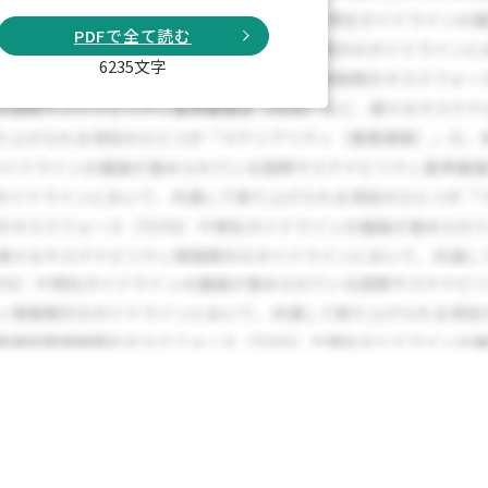
PDFで全て読む
6235文字