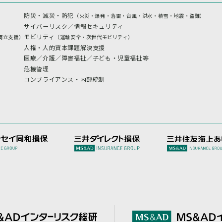
防災・減災・防犯
（火災・爆発・落雷・台風・洪水・積雪・地震・盗難）
サイバーリスク／情報セキュリティ
モビリティ
両立支援）
（運輸安全・次世代モビリティ）
人権・人的資本課題解決支援
医療／介護／障害福祉／子ども・児童福祉等
危機管理
コンプライアンス・内部統制