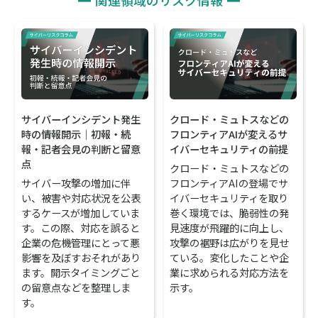
関連領域のリスク情報
サイバーインシデント発生
クロード・ミュトスなどの
時の情報開示｜初報・続
フロンティアAIが変えるサ
報・記者会見の判断と留意
イバーセキュリティの前提
点
クロード・ミュトスなどの
サイバー攻撃の増加に伴
フロンティアAIの登場でサ
い、被害や対応状況を公表
イバーセキュリティを取り
するケースが増加していま
巻く環境では、脆弱性の発
す。この際、対応を誤ると
見速度が飛躍的に向上し、
企業の危機管理にとって悪
攻撃の裾野は広がりを見せ
影響を及ぼすおそれがあり
ている。変化したことや企
ます。開示タイミングごと
業に求められる対応方法を
の留意点などを整理しま
示す。
す。