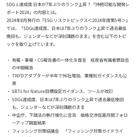
SDGｓ達成度 日本が7年ぶりのランク上昇？「持続可能な開発レ
ポート2024」の内容とは。
2024年8月発行の『ESG リスクトピックス＜2024年度第5号＞』
では、「SDGs達成度、日本は7年ぶりのランク上昇で過去最低
挽回も、ジェンダーなどが深刻課題のまま」を含む以下のトピ
ックを取り上げています。
有報・事報・CG報告書の一体化を提言 経産省有識者懇談会
の中間報告
TNFDアダプターが半年で96社増加、業種別ガイダンスも公
表
SBTs for Nature目標設定ガイダンス、ツールが改訂
SDGs達成度、日本は7年ぶりのランク上昇で過去最低挽回
も、ジェンダーなどが深刻課題のまま
中企庁、下請法の執行強化に言及 価格交渉促進月間フォロ
ーアップ調査結果
フィッシング対策協議会 「フィッシング対策ガイドライ