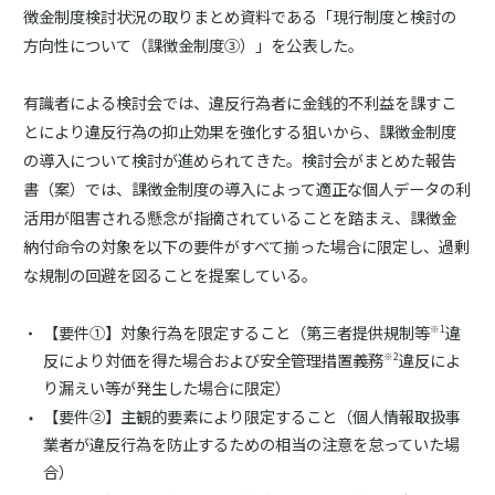
徴金制度検討状況の取りまとめ資料である「現行制度と検討の
方向性について（課徴金制度③）」を公表した。
有識者による検討会では、違反行為者に金銭的不利益を課すこ
とにより違反行為の抑止効果を強化する狙いから、課徴金制度
の導入について検討が進められてきた。検討会がまとめた報告
書（案）では、課徴金制度の導入によって適正な個人データの利
活用が阻害される懸念が指摘されていることを踏まえ、課徴金
納付命令の対象を以下の要件がすべて揃った場合に限定し、過剰
な規制の回避を図ることを提案している。
【要件①】対象行為を限定すること（第三者提供規制等
違
※1
反により対価を得た場合および安全管理措置義務
違反によ
※2
り漏えい等が発生した場合に限定）
【要件②】主観的要素により限定すること（個人情報取扱事
業者が違反行為を防止するための相当の注意を怠っていた場
合）