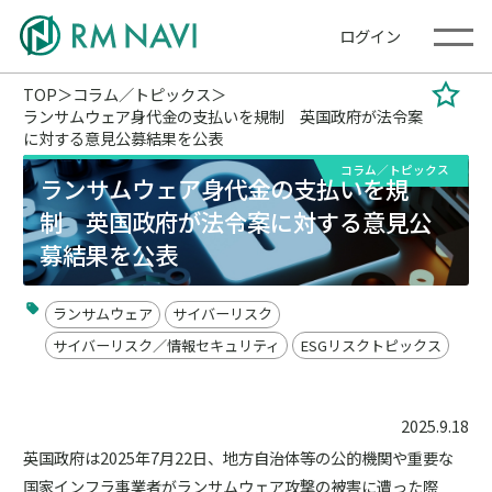
ログイン
TOP
コラム／トピックス
ランサムウェア身代金の支払いを規制 英国政府が法令案
に対する意見公募結果を公表
コラム／トピックス
ランサムウェア身代金の支払いを規
制 英国政府が法令案に対する意見公
募結果を公表
ランサムウェア
サイバーリスク
サイバーリスク／情報セキュリティ
ESGリスクトピックス
2025.9.18
英国政府は2025年7月22日、地方自治体等の公的機関や重要な
国家インフラ事業者がランサムウェア攻撃の被害に遭った際