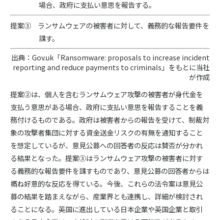
場合、政府に支払い意思を報告する。
提案③ ランサムウェアの被害者に対して、義務的な報告要件を
課す。
出典：Gov.uk「Ransomware: proposals to increase incident
reporting and reduce payments to criminals」をもとに当社
が作成
提案②は、個人を含むランサムウェア攻撃の被害者が身代金を
支払う意思がある場合、政府に支払い意思を報告することを義
務付けるものである。政府は被害者からの報告を受けて、制裁対
象の攻撃者集団に対する資金送金リスクの有無を通知すること
を想定しているが、意見公募への回答者の反応は賛否が分かれ
る結果となった。提案③はランサムウェア攻撃の被害者に対す
る義務的な報告要件を課すものであり、意見公募の回答者からは
概ね好意的な反応を得ている。今後、これらの法令案は意見公
募の結果を踏まえながら、産業界とも連携し、詳細が検討され
ることになる。英国に進出している日本企業や英国企業と取引