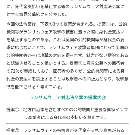
に、身代金支払いを禁止する等のランサムウェア対応法令案に
対する意見公募結果を公表した。
今回の法令案は、下表の3つの提案が含まれる。提案①は、公的
機関等がランサムウェア攻撃の被害に遭った際に身代金支払い
を禁止するものである。これは英国の公的機関等が身代金の要
求に応じないことで、ランサムウェア攻撃者集団にとって英国の
公的機関等からは攻撃の対価を得られず、魅力がない標的である
と認識させることを狙いとする。提案①に意見公募への回答者
の72%が賛成しており、回答者の多くが、公的機関等による身
代金の支払いを禁止することは攻撃者への抑止力となり、攻撃意
欲を低下させると考えている。
ランサムウェア対応法令案の提案内容
提案① 地方自治体を含むすべての公的機関と重要な国家インフ
ラ事業者による身代金の支払いを禁止する。
提案② ランサムウェアの被害者が身代金を支払う意思がある