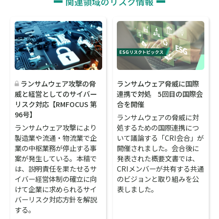
関連領域のリスク情報
ランサムウェア脅威に国際
ランサムウェア攻撃の脅
連携で対処 5回目の国際会
威と経営としてのサイバー
合を開催
リスク対応【RMFOCUS 第
96号】
ランサムウェアの脅威に対
処するための国際連携につ
ランサムウェア攻撃により
いて議論する「CRI会合」が
製造業や流通・物流業で企
開催されました。会合後に
業の中枢業務が停止する事
発表された概要文書では、
案が発生している。本稿で
CRIメンバーが共有する共通
は、説明責任を果たせるサ
のビジョンと取り組みを公
イバー経営体制の確立に向
表しました。
けて企業に求められるサイ
バーリスク対応方針を解説
する。