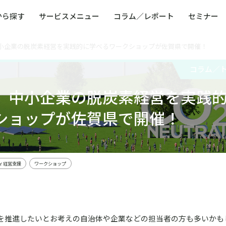
から探す
サービスメニュー
コラム／レポート
セミナー
小企業の脱炭素経営を実践的に学べるワークショップが佐賀県で開催！
ュー
ト
防災・減災・防犯（火災・爆発・落雷・台風・
コンサルタント略歴
コラム／トピックス
リスクマネジメント用語集
業界別支援事例
レポート／資料
発行書籍一覧
BCP／
Q
洪水・積雪・地震・盗難）
運営会社
コラム／
健康経営・人事・組織課題解決支援（含むメン
モビリテ
タルヘルス・両立支援）
】中小企業の脱炭素経営を実践
人権・人的資本課題解決支援
安全文化
童福祉等
全社的リスク管理（ERM）
危機管理
ショップが佐賀県で開催！
コンプライアンス・内部統制
海外
ィ経営支援
ワークショップ
を推進したいとお考えの自治体や企業などの担当者の方も多いかも