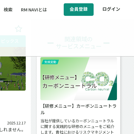
会員登録
ログイン
検索
RM NAVIとは
BCM（事業継続マネジメント）
関連領域の
トピックス
サービスメニュー
ィ（運輸安全・次世代モビリティ）
的
醸成／労働安全衛生
【研修メニュー】カーボンニュートラ
ル
当社が提供しているカーボンニュートラル
2025.12.17
に関する実践的な研修のメニューをご紹介
しれません。
します。貴社におけるリスクマネジメント