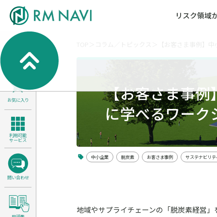
リスク領域
TOP
コラム／トピックス
【お客さま事例】中
気候変動・自然資本課題解決支援
各種サービスメニ
セミナー／イベン
RM NAVIとは
検索
よくある質問／FA
RM FOCUS
サイバーリスク／情報セキュリティ
【お客さま事例
サステナビリティ経営支援
お気に入り
医療／介護／障害福祉／子ども・児
に学べるワーク
製品安全・食品安全
利用可能
サービス
中小企業
脱炭素
お客さま事例
サステナビリテ
問い合わせ
地域やサプライチェーンの「脱炭素経営」
用語集