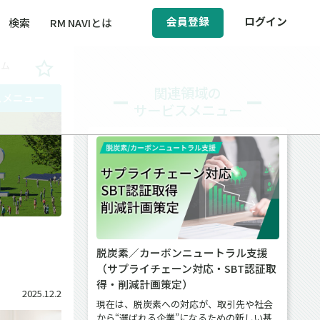
会員登録
ログイン
検索
RM NAVIとは
ラム
BCM（事業継続マネジメント）
関連領域の
スメニュー
サービスメニュー
ィ（運輸安全・次世代モビリティ）
チ
醸成／労働安全衛生
グ
脱炭素／カーボンニュートラル支援
（サプライチェーン対応・SBT認証取
得・削減計画策定）
2025.12.2
現在は、脱炭素への対応が、取引先や社会
から“選ばれる企業”になるための新しい基