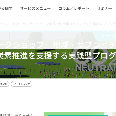
から探す
サービスメニュー
コラム／レポート
セミナー
ョップ」地域・サプライチェーン全体の脱炭素推進を支援する実践型プログ
ュー
ト
防災・減災・防犯（火災・爆発・落雷・台風・
コンサルタント略歴
コラム／トピックス
リスクマネジメント用語集
業界別支援事例
レポート／資料
発行書籍一覧
BCP／
Q
洪水・積雪・地震・盗難）
運営会社
サービ
健康経営・人事・組織課題解決支援（含むメン
モビリテ
ークショップ」地域・サプライ
タルヘルス・両立支援）
人権・人的資本課題解決支援
安全文化
炭素推進を支援する実践型プロ
童福祉等
全社的リスク管理（ERM）
危機管理
コンプライアンス・内部統制
海外
決支援
ワークショップ
課題ではありません。