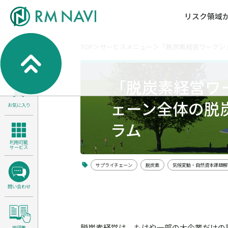
リスク領域
TOP
サービスメニュー
「脱炭素経営ワークシ
気候変動・自然資本課題解決支援
各種サービスメニ
セミナー／イベン
RM NAVIとは
検索
よくある質問／FA
RM FOCUS
サイバーリスク／情報セキュリティ
「脱炭素経営ワ
サステナビリティ経営支援
ェーン全体の脱
お気に入り
医療／介護／障害福祉／子ども・児
製品安全・食品安全
ラム
利用可能
サービス
サプライチェーン
脱炭素
気候変動・自然資本課題解
問い合わせ
脱炭素経営は、もはや一部の大企業だけの
用語集