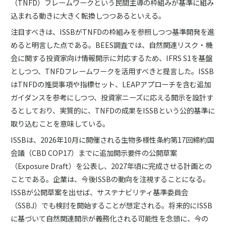
（TNFD）フレームワークという民間主導の枠組みが基準に組み
込まれる動きに大きく転換しつつあるといえる。
注目すべきは、ISSBがTNFDの枠組みを参照しつつ基準開発を進
めると明言した点である。BEES調査では、自然関連リスク・機
会に関する投資家向け情報開示に対応するため、IFRS S1を基盤
としつつ、TNFDフレームワークを活用すべきと提言した。ISSB
はTNFDの推奨事項や指標セット、LEAPアプローチを含む追加
ガイダンスを参考にしつつ、投資家ニーズに応える開示を設計す
るとしており、実質的に、TNFDの成果をISSBという公的基準に
取り込むことを意味している。
ISSBは、2026年10月に開催される生物多様性条約第17回締約国
会議（CBD COP17）までに追加開示要件の公開草案
（Exposure Draft）を公表し、2027年頃に完成させる計画との
ことである。企業は、今後ISSBの動向を注視することになる。
ISSBが公開草案を出せば、サステナビリティ基準委員会
（SSBJ）でも検討を開始することが想定される。将来的にISSB
に基づいて自然関連開示が義務化される可能性を念頭に、今の