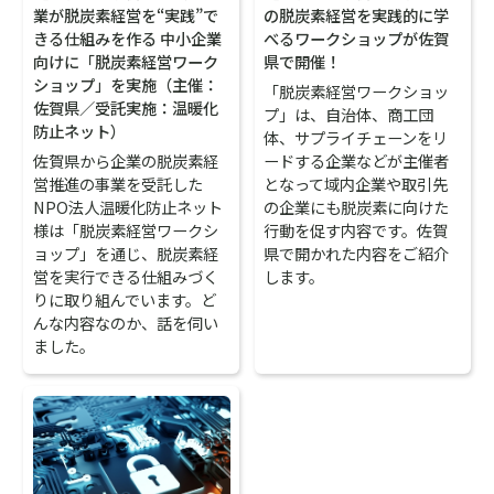
業が脱炭素経営を“実践”で
の脱炭素経営を実践的に学
きる仕組みを作る 中小企業
べるワークショップが佐賀
向けに「脱炭素経営ワーク
県で開催！
ショップ」を実施（主催：
「脱炭素経営ワークショッ
佐賀県／受託実施：温暖化
プ」は、自治体、商工団
防止ネット）
体、サプライチェーンをリ
佐賀県から企業の脱炭素経
ードする企業などが主催者
営推進の事業を受託した
となって域内企業や取引先
NPO法人温暖化防止ネット
の企業にも脱炭素に向けた
様は「脱炭素経営ワークシ
行動を促す内容です。佐賀
ョップ」を通じ、脱炭素経
県で開かれた内容をご紹介
営を実行できる仕組みづく
します。
りに取り組んでいます。ど
んな内容なのか、話を伺い
ました。