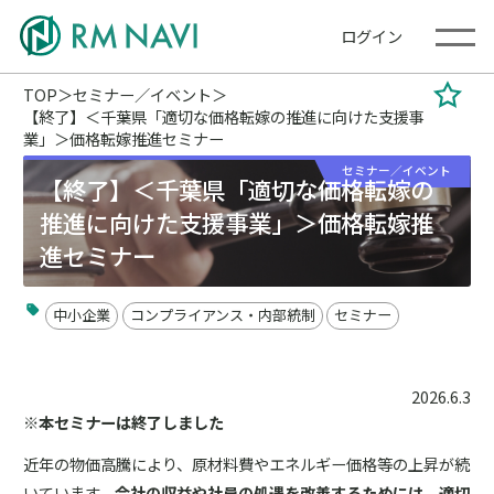
ログイン
TOP
セミナー／イベント
【終了】＜千葉県「適切な価格転嫁の推進に向けた支援事
業」＞価格転嫁推進セミナー
セミナー／イベント
【終了】＜千葉県「適切な価格転嫁の
推進に向けた支援事業」＞価格転嫁推
進セミナー
中小企業
コンプライアンス・内部統制
セミナー
2026.6.3
※本セミナーは終了しました
近年の物価高騰により、原材料費やエネルギー価格等の上昇が続
いています。
会社の収益や社員の処遇を改善するためには、適切