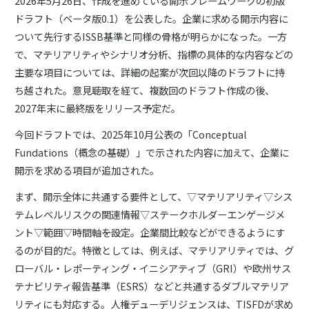
2026年5月26日、作成を進めている開示フレームワークの初版
ドラフト（ベータ版0.1）を公表した。企業に求める開示内容に
ついて先行するISSB基準と同様の骨格が明らかになった。一方
で、マテリアリティやシナリオ分析、指標の具体的な内容などの
主要な項目については、詳細の起案が次回以降のドラフトに持
ち越された。意見聴取を経て、複数回のドラフト作成の後、
2027年末に最終版をリリース予定だ。
今回ドラフトでは、2025年10月公表の「Conceptual
Fundations（概念の基礎）」で示された内容に加えて、企業に
開示を求める項目が追加された。
まず、開示全体に共通する要件として、▽マテリアリティ▽シス
テムレベルリスクの関連情報▽ステークホルダーエンゲージメ
ント▽範囲▽時間軸――を設定。企業間比較などができるようにす
るのが目的だ。特徴としては、例えば、マテリアリティでは、グ
ローバル・レポーティング・イニシアティブ（GRI）や欧州サス
テナビリティ報告基準（ESRS）などと共通するダブルマテリア
リティにも対応する。人権デューデリジェンスは、TISFDが求め