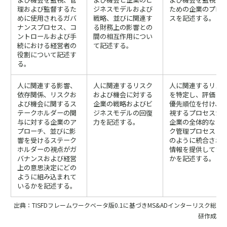
理および監督するた
ジネスモデルおよび
ための企業のプロ
めに使用されるガバ
戦略、並びに関連す
スを記述する。
ナンスプロセス、コ
る財務上の影響との
ントロールおよび手
間の相互作用につい
続における経営者の
て記述する。
役割について記述す
る。
人に関連する影響、
人に関連するリスク
人に関連するリス
依存関係、リスクお
および機会に対する
を特定し、評価し
よび機会に関するス
企業の戦略およびビ
優先順位を付け、
テークホルダーの関
ジネスモデルの回復
視するプロセスが
与に対する企業のア
力を記述する。
企業の全体的なリ
プローチ、並びに影
ク管理プロセスに
響を受けるステーク
のように統合され
ホルダーの視点がガ
情報を提供してい
バナンスおよび経営
かを記述する。
上の意思決定にどの
ように組み込まれて
いるかを記述する。
出典：TISFDフレームワークベータ版0.1に基づきMS&ADインターリスク総
研作成