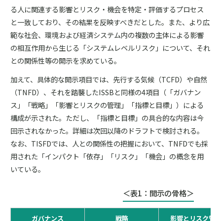
る人に関連する影響とリスク・機会を特定・評価するプロセス
と一致しており、その結果を反映すべきだとした。また、より広
範な社会、環境および経済システム内の複数の主体による影響
の相互作用から生じる「システムレベルリスク」について、それ
との関係性等の開示を求めている。
加えて、具体的な開示項目では、先行する気候（TCFD）や自然
（TNFD）、それを踏襲したISSBと同様の4項目（「ガバナン
ス」「戦略」「影響とリスクの管理」「指標と目標」）による
構成が示された。ただし、「指標と目標」の具合的な内容は今
回示されなかった。詳細は次回以降のドラフトで検討される。
なお、TISFDでは、人との関係性の把握において、TNFDでも採
用された「インパクト「依存」「リスク」「機会」の概念を用
いている。
＜表1：開示の骨格＞
ガバナンス
戦略
影響とリスク管