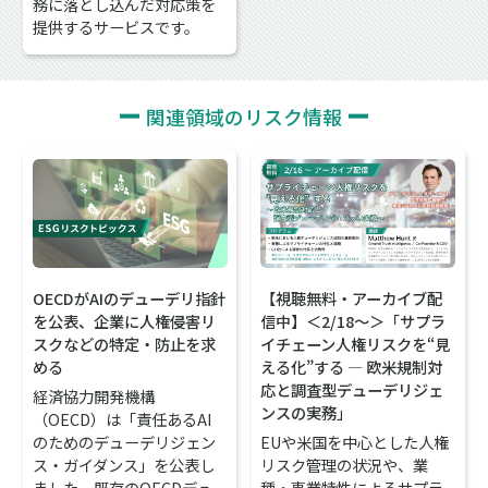
務に落とし込んだ対応策を
提供するサービスです。
関連領域のリスク情報
OECDがAIのデューデリ指針
【視聴無料・アーカイブ配
を公表、企業に人権侵害リ
信中】＜2/18～＞「サプラ
スクなどの特定・防止を求
イチェーン人権リスクを“見
める
える化”する ― 欧米規制対
応と調査型デューデリジェ
経済協力開発機構
ンスの実務」
（OECD）は「責任あるAI
のためのデューデリジェン
EUや米国を中心とした人権
ス・ガイダンス」を公表し
リスク管理の状況や、業
ました。既存のOECDデュ
種・事業特性によるサプラ