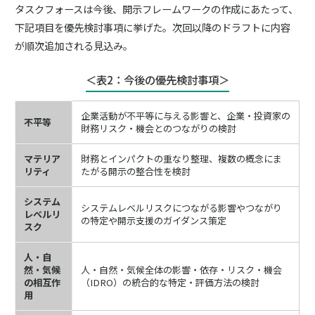
タスクフォースは今後、開示フレームワークの作成にあたって、
下記項目を優先検討事項に挙げた。次回以降のドラフトに内容
が順次追加される見込み。
＜表2：今後の優先検討事項＞
企業活動が不平等に与える影響と、企業・投資家の
不平等
財務リスク・機会とのつながりの検討
マテリア
財務とインパクトの重なり整理、複数の概念にま
リティ
たがる開示の整合性を検討
システム
システムレベルリスクにつながる影響やつながり
レベルリ
の特定や開示支援のガイダンス策定
スク
人・自
然・気候
人・自然・気候全体の影響・依存・リスク・機会
の相互作
（IDRO）の統合的な特定・評価方法の検討
用