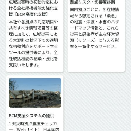
広域災害時の初動対応にお
拠点リスク・影響度診断
ける全社統括機能の強化支
国内拠点ごとに、所在地情
援【BCM高度化支援】
報から想定される「最悪」
本社や各拠点の対応項目や
の地震・津波・水害のハザ
共有すべき情報項目等の整
ードマップ情報と、これら
理に加えて、広域災害によ
災害と感染症が主な経営資
る大混乱の状況下での適切
源（リソース）に与える影
な初動対応をサポートする
響を一覧化するサービス。
ツールの提供等により、全
社統括機能の構築・強化を
支援いたします。
BCM支援システムの提供
1 発災時拠点震度チェッカ
ー（Webサイト） 日本国内