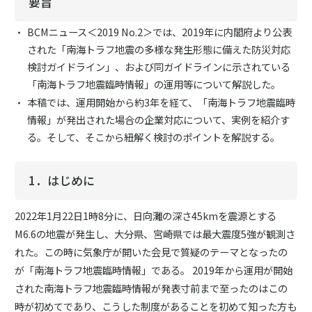
要旨
BCMニュース＜2019 No.2＞では、2019年に内閣府より公表
された「南海トラフ地震の多様な発生形態に備えた防災対応
検討ガイドライン」、および同ガイドラインに示されている
「南海トラフ地震臨時情報」の運用等について解説した。
本稿では、運用開始から約3年を経て、「南海トラフ地震臨時
情報」が発出された場合の企業対応について、実例を紹介す
る。そして、そこから紐解く検討のポイントを解説する。
1．はじめに
2022年1月22日1時8分に、日向灘の深さ45kmを震源とする
M6.6の地震が発生し、大分県、宮崎県では最大震度5強が観測さ
れた。この時に気象庁が開いた会見で質疑のテーマとなったの
が「南海トラフ地震臨時情報」である。 2019年から運用が開始
された南海トラフ地震臨時情報が発表寸前まで至ったのはこの
時が初めてであり、こうした制度があることを初めて知った方も