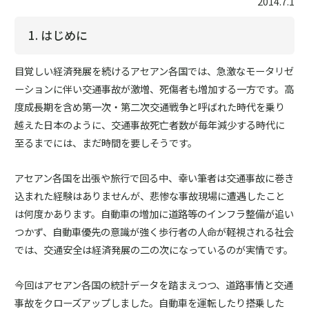
2014.7.1
1. はじめに
目覚しい経済発展を続けるアセアン各国では、急激なモータリゼ
ーションに伴い交通事故が激増、死傷者も増加する一方です。高
度成長期を含め第一次・第二次交通戦争と呼ばれた時代を乗り
越えた日本のように、交通事故死亡者数が毎年減少する時代に
至るまでには、まだ時間を要しそうです。
アセアン各国を出張や旅行で回る中、幸い筆者は交通事故に巻き
込まれた経験はありませんが、悲惨な事故現場に遭遇したこと
は何度かあります。自動車の増加に道路等のインフラ整備が追い
つかず、自動車優先の意識が強く歩行者の人命が軽視される社会
では、交通安全は経済発展の二の次になっているのが実情です。
今回はアセアン各国の統計データを踏まえつつ、道路事情と交通
事故をクローズアップしました。自動車を運転したり搭乗した