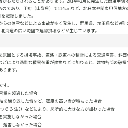
がもたらされることがあります。2014年2月に発生した関東甲信
のであり、甲府（山梨県）で114cmなど、北日本や関東甲信地方
雪を記録しました。
からの落雪などによる事故が多く発生し、群馬県、埼玉県など9県で
ら北海道の広い範囲で建物損壊などが生じています。
を原因とする損壊事故、道路・鉄道への積雪による交通障害、斜面
などにより過剰な積雪荷重が建物などに加わると、建物各部の破損
あります。
です。
雪量を超過した場合
結を繰り返した雪など、密度の高い雪が積もった場合
、つらら 注3）などにより、局所的に大きな力が加わった場合
を実施しなかった場合
、落雪しなかった場合