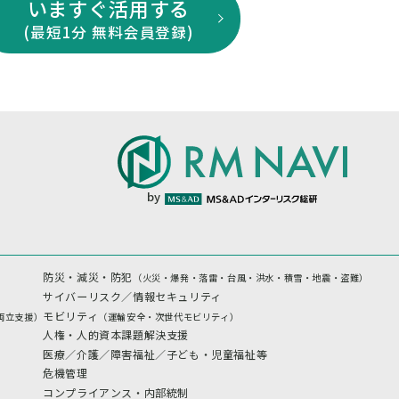
いますぐ活用する
(最短1分 無料会員登録)
by
防災・減災・防犯
（火災・爆発・落雷・台風・洪水・積雪・地震・盗難）
サイバーリスク／情報セキュリティ
モビリティ
両立支援）
（運輸安全・次世代モビリティ）
人権・人的資本課題解決支援
医療／介護／障害福祉／子ども・児童福祉等
危機管理
コンプライアンス・内部統制