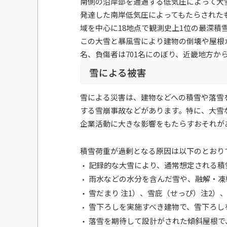
南側の沿岸部を通過する低気圧によって大雪
発達した南岸低気圧によってもたらされたも
域を中心に18地点で観測史上1位の最深積
この大雪と暴風雪により建物の倒壊や屋根
名、負傷者は701名にのぼり、近畿地方か
雪による被害
雪による災害は、建物などへの積雪や落雪
する雪崩事故などがあります。特に、大雪
企業活動に大きな影響をもたらすおそれが
積雪荷重が過剰となる原因は以下のとおり
記録的な大雪により、通常想定される積
雨水などの水分を含んだ雪や、融解・凍
雪だまり 注1）、雪庇（せっぴ）注2）
雪下ろしを実施すべき建物で、雪下ろし
落雪を期待して設計がされた傾斜屋根で