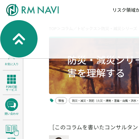
リスク領域
TOP
コラム／トピックス
防災・減災シリーズ
気候変動・自然資本課題解決支援
各種サービスメニ
セミナー／イベン
RM NAVIとは
検索
よくある質問／FA
RM FOCUS
サイバーリスク／情報セキュリティ
防災・減災シリ
サステナビリティ経営支援
お気に入り
医療／介護／障害福祉／子ども・児
害を理解する
製品安全・食品安全
利用可能
サービス
積雪
防災・減災・防犯（火災・爆発・落雷・台風・洪水・
問い合わせ
［このコラムを書いたコンサルタン
用語集