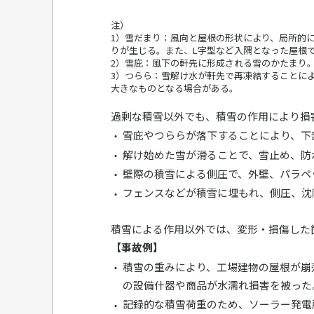
注）
1）雪だまり：風向と屋根の形状により、局所的
りが生じる。また、L字型など入隅となった屋根
2）雪庇：風下の軒先に形成される雪のかたまり
3）つらら：雪解け水が軒先で再凍結することに
大きなものとなる場合がある。
過剰な積雪以外でも、積雪の作用により損
雪庇やつららが落下することにより、下
解け始めた雪が滑ることで、雪止め、防
壁際の積雪による側圧で、外壁、パラペ
フェンスなどが積雪に埋もれ、側圧、沈
積雪による作用以外では、変形・損傷した
【事故例】
積雪の重みにより、工場建物の屋根が崩
の設備什器や商品が水濡れ損害を被った
記録的な積雪荷重のため、ソーラー発電