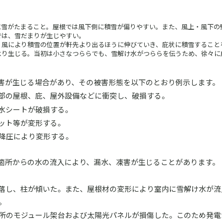
に雪がたまること。屋根では風下側に積雪が偏りやすい。また、風上・風下の
では、雪だまりが生じやすい。
。風により積雪の位置が軒先より出るほうに伸びていき、庇状に積雪すること
より生じる。当初は小さなつららでも、雪解け水がつららを伝うため、徐々に
害が生じる場合があり、その被害形態を以下のとおり例示します。
部の屋根、庇、屋外設備などに衝突し、破損する。
水シートが破損する。
ット等が変形する。
降圧により変形する。
箇所からの水の流入により、漏水、凍害が生じることがあります。
落し、柱が傾いた。また、屋根材の変形により室内に雪解け水が流
。
所のモジュール架台および太陽光パネルが損傷した。このため発電