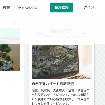
会員登録
ログイン
検索
RM NAVIとは
BCM（事業継続マネジメント）
関連領域の
トピックス
サービスメニュー
ィ（運輸安全・次世代モビリティ）
醸成／労働安全衛生
自然災害ハザード情報調査
地震、風水災、火山噴火、落雷、積雪等の
自然災害ハザードについて、公的な機関か
ら公表されている情報を収集し、報告書と
してまとめるサービスです。