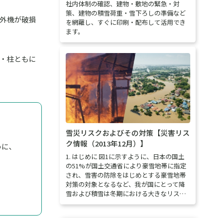
社内体制の確認、建物・敷地の緊急・対
策、建物の積雪荷重・雪下ろしの準備など
外機が破損
を網羅し、すぐに印刷・配布して活用でき
ます。
・柱ともに
雪災リスクおよびその対策【災害リス
ク情報（2013年12月）】
めに、
1. はじめに 図1に示すように、日本の国土
の51%が国土交通省により豪雪地帯に指定
され、雪害の防除をはじめとする豪雪地帯
対策の対象となるなど、我が国にとって降
雪および積雪は冬期における大きなリス…