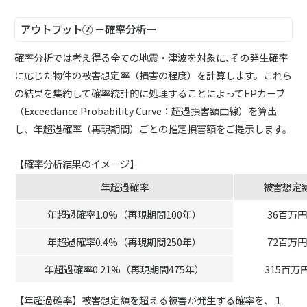
アウトプット② －確率分析ー
確率分析では考え得る全ての地震・津波を対象に､その発生確率
に応じた物件の被害想定率（損害の程度）を計算します。これら
の結果を集約して確率統計的に処理することによってEPカーブ
（Exceedance Probability Curve：超過損害額曲線）を算出
し、年超過確率（再現期間）ごとの推定損害額をご提示します。
【確率分析結果のイメージ】
年超過確率
被害想定
年超過確率1.0%（再現期間100年）
36百万
年超過確率0.4%（再現期間250年）
72百万
年超過確率0.21%（再現期間475年）
315百万
【年超過確率】被害想定額を超える被害が発生する確率を、１