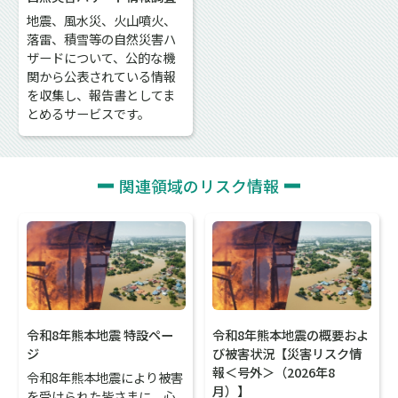
地震、風水災、火山噴火、
落雷、積雪等の自然災害ハ
ザードについて、公的な機
関から公表されている情報
を収集し、報告書としてま
とめるサービスです。
関連領域のリスク情報
令和8年熊本地震 特設ペー
令和8年熊本地震の概要およ
ジ
び被害状況【災害リスク情
報＜号外＞（2026年8
令和8年熊本地震により被害
月）】
を受けられた皆さまに、心