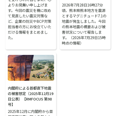
よりお見舞い申し上げま
2026年7月28日16時27分
す。今回の震災を機に改め
頃、熊本県熊本地方を震源
て見直したい震災対策な
とするマグニチュード7.1の
ど、企業の防災やBCP対策
地震が発生しました。今回
担当者の方にお役立ていた
の熊本地震の概要および被
だける情報をまとめまし
害状況について報告しま
た。
す。（2026年7月29日15時
時点の情報）
内閣府による首都直下地震
の被害想定（2025年12月19
日公表）【RMFOCUS 第98
号】
2025年12月に内閣府から首