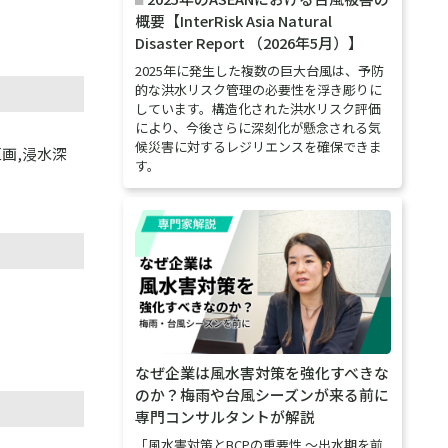
概要【InterRisk Asia Natural
Disaster Report （2026年5月）】
2025年に発生した複数の巨大台風は、予防
的な洪水リスク管理の必要性を浮き彫りに
しています。構造化された洪水リスク評価
により、今後さらに深刻化が懸念される気
候災害に対するレジリエンスを確保できま
画,浸水深
す。
なぜ企業は風水害対策を強化すべきな
のか？梅雨や台風シーズンが来る前に
専門コンサルタントが解説
「風水害対策とBCPの重要性 ～出水期を前