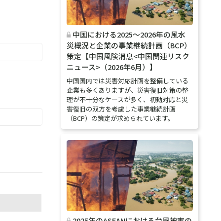
中国における2025～2026年の風水
災概況と企業の事業継続計画（BCP）
策定【中国風険消息<中国関連リスク
ニュース>（2026年6月）】
中国国内では災害対応計画を整備している
企業も多くありますが、災害復旧対策の整
理が不十分なケースが多く、初動対応と災
害復旧の双方を考慮した事業継続計画
（BCP）の策定が求められています。
2025年のASEANにおける台風被害の