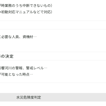
平時業務のうち中断できないもの）
→初動対応マニュアルなどで対応）
に必要な人員、資機材…
準の決定
影響河川の警報、警戒レベル…
が可能となった時点…
水災危険度判定