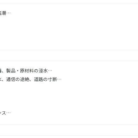
高潮…
備、製品・原材料の浸水…
水、通信の途絶、道路の寸断…
ンス…