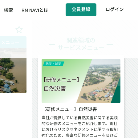
会員登録
ログイン
検索
RM NAVIとは
BCM（事業継続マネジメント）
関連領域の
スメニュー
サービスメニュー
ィ（運輸安全・次世代モビリティ）
醸成／労働安全衛生
【研修メニュー】自然災害
当社が提供している自然災害に関する実践
的な研修のメニューをご紹介します。貴社
におけるリスクマネジメントに関する取組
強化のため、豊富な研修メニューをぜひご