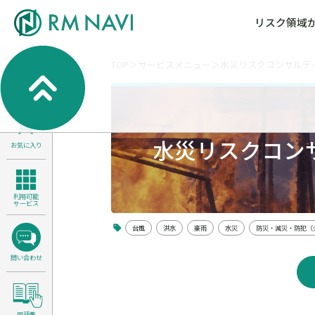
リスク領域
TOP
サービスメニュー
水災リスクコンサルテ
気候変動・自然資本課題解決支援
各種サービスメニ
セミナー／イベン
RM NAVIとは
検索
よくある質問／FA
RM FOCUS
サイバーリスク／情報セキュリティ
サステナビリティ経営支援
水災リスクコン
お気に入り
医療／介護／障害福祉／子ども・児
製品安全・食品安全
利用可能
サービス
台風
洪水
豪雨
水災
防災・減災・防犯（
問い合わせ
用語集