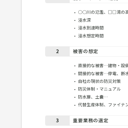
○○川の氾濫、□□湾の
浸水深
浸水到達時間
浸水想定時間
2
被害の想定
直接的な被害…建物・設
間接的な被害…停電、断
自社の現状の防災対策
防災体制・マニュアル
防水扉、土嚢…
代替生産体制、ファイナ
3
重要業務の選定