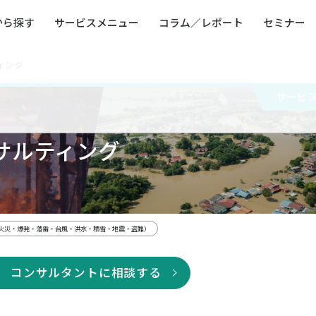
から探す
サービスメニュー
コラム／レポート
セミナー
ィング
ュー
ト
防災・減災・防犯（火災・爆発・落雷・台風・
コンサルタント略歴
コラム／トピックス
リスクマネジメント用語集
業界別支援事例
レポート／資料
発行書籍一覧
BCP／
Q
洪水・積雪・地震・盗難）
運営会社
サービ
健康経営・人事・組織課題解決支援（含むメン
モビリテ
タルヘルス・両立支援）
人権・人的資本課題解決支援
安全文化
サルティング
童福祉等
全社的リスク管理（ERM）
危機管理
コンプライアンス・内部統制
海外
火災・爆発・落雷・台風・洪水・積雪・地震・盗難）
コンサルタントに相談する