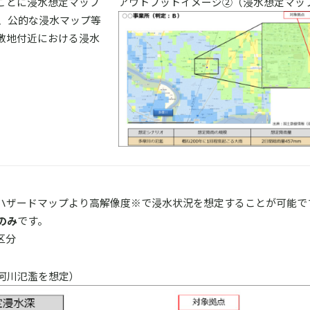
ごとに浸水想定マップ
アウトプットイメージ②（浸水想定マッ
き、公的な浸水マップ等
敷地付近における浸水
ハザードマップより高解像度※で浸水状況を想定することが可能で
のみ
です。
区分
河川氾濫を想定）