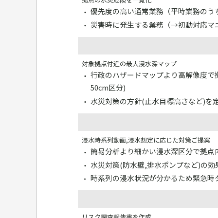
優先度の高い通常業務（平時業務のう
災害時に発生する業務（→初動対応マ
対象拠点付近の最大浸水深マップ
行政のハザードマップより高解像度で拠
50cm区分)
水災対策の方針(止水目標高さなど)を
浸水時系列動画,浸水想定に応じた対策ご提案
簡易分析より細かい浸水深区分で拠点
水災対策(防水壁,排水ポンプなど)の
時系列の浸水状況が分かるため緊急時
リスク調査報告書を作成