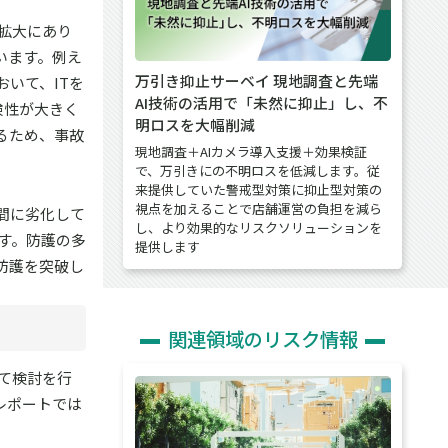
拡大にあり
います。例え
万引き抑止サーベイ 現地調査と先端
いて、ITを
AI技術の活用で「未然に抑止」し、不
険性が大きく
明ロスを大幅削減
るため、事故
現地調査＋AIカメラ導入支援＋効果検証
で、万引きにの不明ロスを低減します。従
来提供していた警戒型対策に抑止型対策の
視点を加えることで店舗運営の負担を減ら
間に劣化して
し、より効果的なリスクソリューションを
す。防護の多
提供します
防護を突破し
関連領域のリスク情報
いて検討を行
当該レポートでは