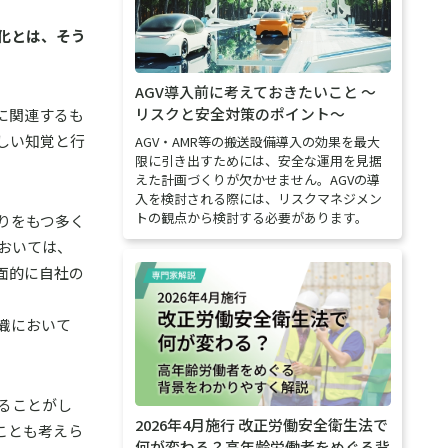
化とは、そう
AGV導入前に考えておきたいこと 〜
リスクと安全対策のポイント〜
度に関連するも
しい知覚と行
AGV・AMR等の搬送設備導入の効果を最大
限に引き出すためには、安全な運用を見据
えた計画づくりが欠かせません。AGVの導
入を検討される際には、リスクマネジメン
トの観点から検討する必要があります。
りをもつ多く
おいては、
面的に自社の
織において
ることがし
2026年4月施行 改正労働安全衛生法で
ことも考えら
何が変わる？高年齢労働者をめぐる背