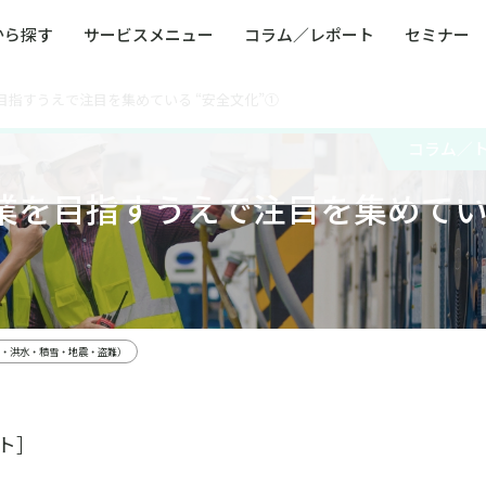
から探す
サービスメニュー
コラム／レポート
セミナー
指すうえで注目を集めている “安全文化”①
ュー
ト
防災・減災・防犯（火災・爆発・落雷・台風・
コンサルタント略歴
コラム／トピックス
リスクマネジメント用語集
業界別支援事例
レポート／資料
発行書籍一覧
BCP／
Q
洪水・積雪・地震・盗難）
運営会社
コラム／
健康経営・人事・組織課題解決支援（含むメン
モビリテ
タルヘルス・両立支援）
業を目指すうえで注目を集めて
人権・人的資本課題解決支援
安全文化
童福祉等
全社的リスク管理（ERM）
危機管理
コンプライアンス・内部統制
海外
・洪水・積雪・地震・盗難）
ト］