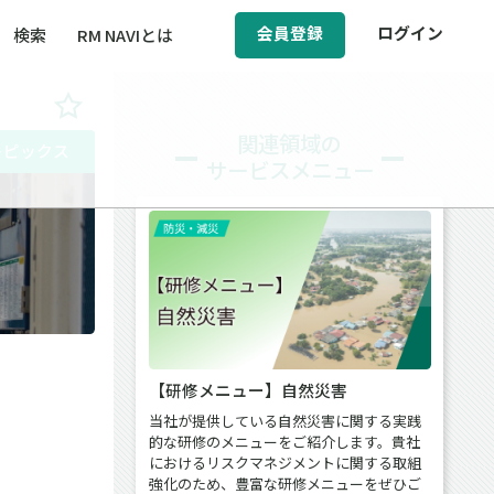
会員登録
ログイン
検索
RM NAVIとは
BCM（事業継続マネジメント）
関連領域の
トピックス
サービスメニュー
ィ（運輸安全・次世代モビリティ）
い
醸成／労働安全衛生
【研修メニュー】自然災害
当社が提供している自然災害に関する実践
的な研修のメニューをご紹介します。貴社
におけるリスクマネジメントに関する取組
強化のため、豊富な研修メニューをぜひご