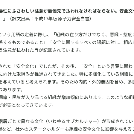
要性にふさわしい注意が最優先で払われなければならない。安全文
。』
（訳文出典：平成17年版 原子力安全白書）
ture”という用語の定義に際し、「組織の在り方だけでなく、意識・態
係するものであること」「安全に関するすべての課題に対し、相応
う注意が払われた旨が記載されています。
された「安全文化」でしたが、その後、「安全」という言葉に関わ
に向けた取組みが推進されてきました。特に多様化している組織に
を与えていると考えられます。そのため内的・外的要因を含め、多
つあります。
国籍・民族が入り混じる組織が増加傾向にあります。このような組
が必要となってきています。
階層ごとで異なる文化（いわゆるサブカルチャー）が形成されてい
場など、社外のステークホルダーも組織の安全文化に影響を与える