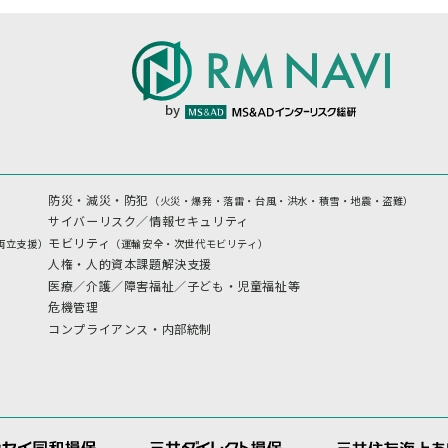
by
防災・減災・防犯
（火災・爆発・落雷・台風・洪水・積雪・地震・盗難）
サイバーリスク／情報セキュリティ
モビリティ
両立支援）
（運輸安全・次世代モビリティ）
人権・人的資本課題解決支援
医療／介護／障害福祉／子ども・児童福祉等
危機管理
コンプライアンス・内部統制