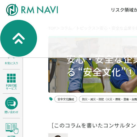
リスク領域
TOP
コラム／トピックス
安心・安全な企業を目
気候変動・自然資本課題解決支援
各種サービスメニ
セミナー／イベン
RM NAVIとは
検索
よくある質問／FA
RM FOCUS
サイバーリスク／情報セキュリティ
安心・安全な企
サステナビリティ経営支援
お気に入り
医療／介護／障害福祉／子ども・児
る “安全文化”①
製品安全・食品安全
利用可能
サービス
安全文化醸成
防災・減災・防犯（火災・爆発・落雷・台風
問い合わせ
［このコラムを書いたコンサルタン
用語集