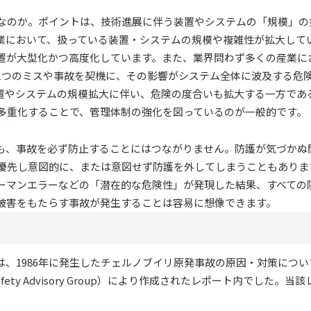
なのか。ポイントは、技術進展に伴う装置やシステムの「規模」の
業において、扱っている装置・システムの規模や複雑性が拡大して
置が大型化かつ高度化しています。また、業界問わず多くの産業にお
1つのミスや事故を契機に、その影響がシステム全体に波及する危
置やシステムの規模拡大に伴い、危険の度合いも拡大する一方であ
多重化することで、管理体制の強化を図っているのが一般的です。
も、事故を必ず防止することにはつながりません。防護が気づかぬ
優先し意図的に、または意図せず防護を外してしまうこともありま
ーマンエラーなどの「潜在的な危険性」が発現した結果、すべての
被害をもたらす事故が発生することは容易に想像できます。
は、1986年に発生したチェルノブイリ原発事故の原因・対策につ
lear Safety Advisory Group）により作成されたレポート内でした。