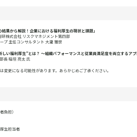
4の結果から解説！企業における福利厚生の現状と課題」
総研株式会社 リスクマネジメント第四部
プ 主任コンサルタント 大瀧 雅世
新しい福利厚生”とは？ ～組織パフォーマンスと従業員満足度を両立するア
長 稲垣 亮太 氏
は変更になる可能性があります。あらかじめご了承ください。
者負担）
厚生担当者