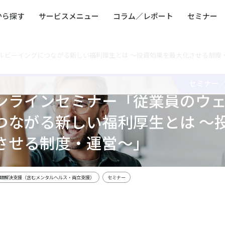
から探す
サービスメニュー
コラム／レポート
セミナー
ルビーイングにつながる新しい福利厚生とは ～投資効果を最大化させる制度
ュー
ト
防災・減災・防犯（火災・爆発・落雷・台風・
コンサルタント略歴
コラム／トピックス
リスクマネジメント用語集
業界別支援事例
レポート／資料
発行書籍一覧
BCP／
Q
洪水・積雪・地震・盗難）
運営会社
健康経営・人事・組織課題解決支援（含むメン
モビリテ
セミナー
タルヘルス・両立支援）
ンラインセミナー「従業員のウ
人権・人的資本課題解決支援
安全文化
童福祉等
全社的リスク管理（ERM）
危機管理
つながる新しい福利厚生とは ～
コンプライアンス・内部統制
海外
させる制度・運営～」
題解決支援（含むメンタルヘルス・両立支援）
セミナー