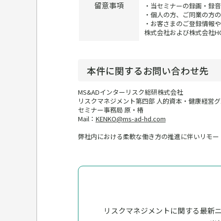
留意事項
・当セミナーの録画・録音
・個人の方、ご同業の方の
・お客さまのご登録情報や
株式会社および株式会社H
本件に関するお問い合わせ先
MS&ADインターリスク総研株式会社
リスクマネジメント第四部 人的資本・健康経営グ
セミナー事務局 原・椿
Mail：
KENKO@ms-ad-hd.com
弊社内における柔軟な働き方の推進に伴いリモー
リスクマネジメントに関する最新