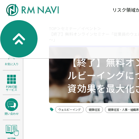
リスク領域
TOP
セミナー／イベント
【終了】無料オンラインセミナー「従業員のウェ
気候変動・自然資本課題解決支援
各種サービスメニ
セミナー／イベン
RM NAVIとは
～」
検索
よくある質問／FA
RM FOCUS
サイバーリスク／情報セキュリティ
【終了】無料オ
サステナビリティ経営支援
お気に入り
医療／介護／障害福祉／子ども・児
ルビーイングに
製品安全・食品安全
資効果を最大化
利用可能
サービス
ウェルビーイング
健康経営
健康経営・人事・組織課
問い合わせ
用語集