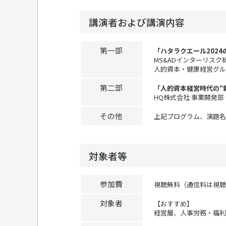
講演者および講演内容
第一部
「ハタラクエール202
MS&ADインターリスク
人的資本・健康経営グルー
第二部
「人的資本経営時代の“
HQ株式会社 事業開発部 部
その他
上記プログラム、演題名
対象者等
参加費
視聴無料（通信料は視聴
対象者
【おすすめ】
経営層、人事労務・福利