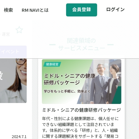
会員登録
ログイン
検索
RM NAVIとは
・運営
BCM（事業継続マネジメント）
関連領域の
サービスメニュー
ィ（運輸安全・次世代モビリティ）
／イベント
ェ
醸成／労働安全衛生
投
ミドル・シニアの健康研修パッケージ
年代・性別による健康課題は、個人任せに
できない組織課題として注目されていま
す。体系的に学べる「研修」と、人・組織
に関する課題解決をサポートする「簡易コ
2024.7.1