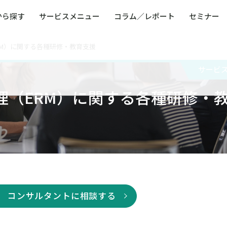
から探す
サービスメニュー
コラム／レポート
セミナー
RM）に関する各種研修・教育支援
ュー
ト
防災・減災・防犯（火災・爆発・落雷・台風・
コンサルタント略歴
コラム／トピックス
リスクマネジメント用語集
業界別支援事例
レポート／資料
発行書籍一覧
BCP／
Q
洪水・積雪・地震・盗難）
運営会社
サービ
健康経営・人事・組織課題解決支援（含むメン
モビリテ
タルヘルス・両立支援）
理（ERM）に関する各種研修・
人権・人的資本課題解決支援
安全文化
童福祉等
全社的リスク管理（ERM）
危機管理
コンプライアンス・内部統制
海外
コンサルタントに相談する