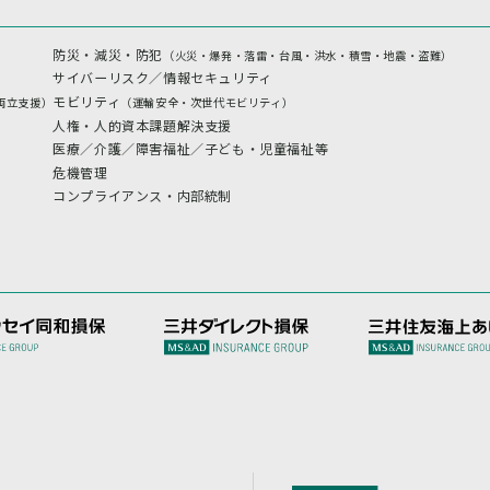
防災・減災・防犯
（火災・爆発・落雷・台風・洪水・積雪・地震・盗難）
サイバーリスク／情報セキュリティ
モビリティ
両立支援）
（運輸安全・次世代モビリティ）
人権・人的資本課題解決支援
医療／介護／障害福祉／子ども・児童福祉等
危機管理
コンプライアンス・内部統制