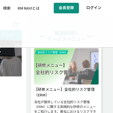
会員登録
ログイン
検索
RM NAVIとは
BCM（事業継続マネジメント）
関連領域の
スメニュー
サービスメニュー
ィ（運輸安全・次世代モビリティ）
教
醸成／労働安全衛生
【研修メニュー】全社的リスク管理
（ERM）
当社が提供している全社的リスク管理
（ERM）に関する実践的な研修のメニュー
をご紹介します。貴社におけるリスクマネ