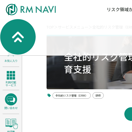
リスク領域
TOP
サービスメニュー
全社的リスク管理（E
気候変動・自然資本課題解決支援
各種サービスメニ
セミナー／イベン
RM NAVIとは
検索
よくある質問／FA
RM FOCUS
サイバーリスク／情報セキュリティ
全社的リスク管
サステナビリティ経営支援
お気に入り
医療／介護／障害福祉／子ども・児
育支援
製品安全・食品安全
利用可能
サービス
全社的リスク管理（ERM）
研修
問い合わせ
用語集