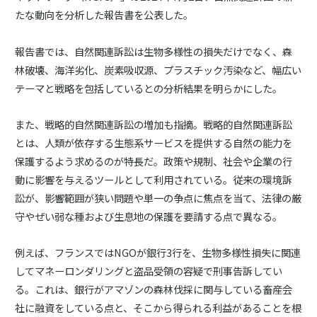
たな動向を分析した報告書を公表した。
報告書では、自然関連訴訟は生物多様性の損失だけでなく、森
林破壊、海洋劣化、炭素吸収源、プラスチック汚染など、幅広い
テーマと戦略を包括しているとの分析結果を明らかにした。
また、戦略的自然関連訴訟の増加も指摘。戦略的自然関連訴訟
とは、人類が依存する生態系サービスを提供する自然の能力を
保護するよう求めるのが特長だ。政策や規制、社会や企業の行
動に影響を与えるツールとして利用されている。従来の環境訴
訟が、影響範囲が狭い問題や単一の争点に焦点を当て、法律の厳
守やぜい弱な種および生息地の保護を要請する点で異なる。
例えば、フランスではNGOが銀行3行を、生物多様性損失に関連
してマネーロンダリングと盗品受領の容疑で刑事告訴してい
る。これは、銀行がアマゾンの森林伐採に関与している畜産会
社に融資をしている点と、そこから得られる利益があることを根