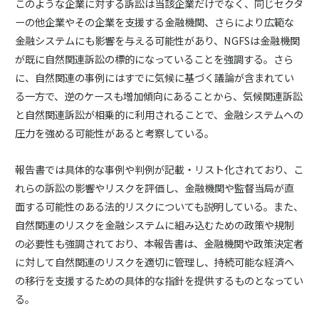
このような企業に対する訴訟は当該企業だけでなく、同じセクタ
ーの他企業やその企業を支援する金融機関、さらにより広範な
金融システムにも影響を与える可能性があり、NGFSは金融機関
が既に自然関連訴訟の標的になっていることを強調する。さら
に、自然関連の事例にはすでに気候に基づく議論が含まれてい
る一方で、逆のケースも増加傾向にあることから、気候関連訴訟
と自然関連訴訟が相乗的に利用されることで、金融システムへの
圧力を強める可能性があると考察している。
報告書では具体的な事例や判例が記載・リスト化されており、こ
れらの訴訟の影響やリスクを評価し、金融機関や監督当局が直
面する可能性のある法的リスクについても説明している。また、
自然関連のリスクを金融システムに組み込むための政策や規制
の必要性も強調されており、本報告書は、金融機関や政策決定者
に対して自然関連のリスクを適切に管理し、持続可能な経済へ
の移行を支援するための具体的な指針を提供するものとなってい
る。