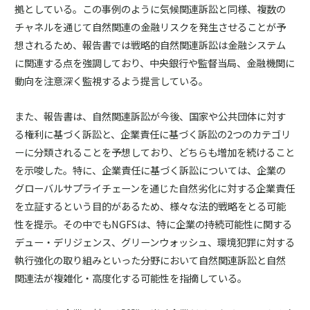
拠としている。この事例のように気候関連訴訟と同様、複数の
チャネルを通じて自然関連の金融リスクを発生させることが予
想されるため、報告書では戦略的自然関連訴訟は金融システム
に関連する点を強調しており、中央銀行や監督当局、金融機関に
動向を注意深く監視するよう提言している。
また、報告書は、自然関連訴訟が今後、国家や公共団体に対す
る権利に基づく訴訟と、企業責任に基づく訴訟の2つのカテゴリ
ーに分類されることを予想しており、どちらも増加を続けること
を示唆した。特に、企業責任に基づく訴訟については、企業の
グローバルサプライチェーンを通じた自然劣化に対する企業責任
を立証するという目的があるため、様々な法的戦略をとる可能
性を提示。その中でもNGFSは、特に企業の持続可能性に関する
デュー・デリジェンス、グリーンウォッシュ、環境犯罪に対する
執行強化の取り組みといった分野において自然関連訴訟と自然
関連法が複雑化・高度化する可能性を指摘している。