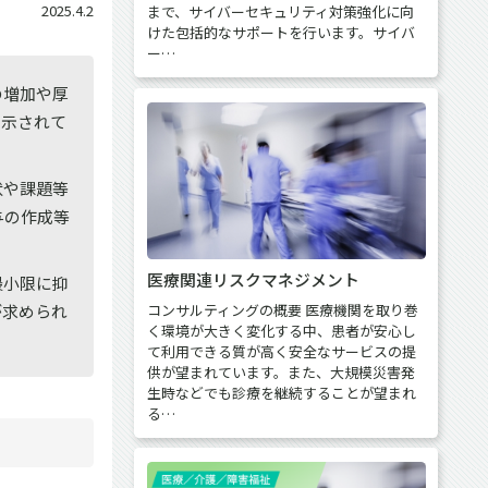
2025.4.2
まで、サイバーセキュリティ対策強化に向
けた包括的なサポートを行います。サイバ
ー…
の増加や厚
て示されて
状や課題等
与の作成等
医療関連リスクマネジメント
最小限に抑
コンサルティングの概要 医療機関を取り巻
が求められ
く環境が大きく変化する中、患者が安心し
て利用できる質が高く安全なサービスの提
供が望まれています。また、大規模災害発
生時などでも診療を継続することが望まれ
る…