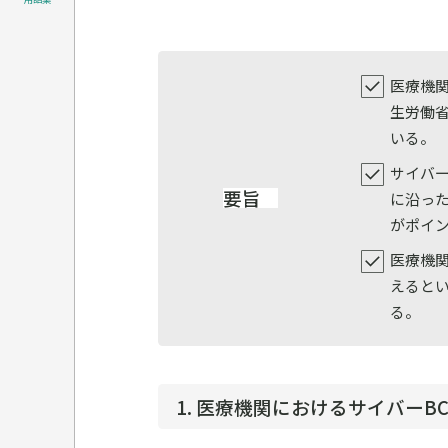
医療機
生労働
いる。
サイバ
要旨
に沿っ
がポイ
医療機
えると
る。
1. 医療機関におけるサイバー