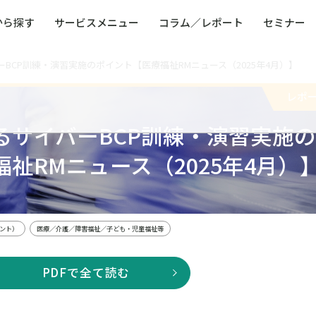
から探す
サービスメニュー
コラム／レポート
セミナー
BCP訓練・演習実施のポイント【医療福祉RMニュース（2025年4月）】
ュー
ト
防災・減災・防犯（火災・爆発・落雷・台風・
コンサルタント略歴
コラム／トピックス
リスクマネジメント用語集
業界別支援事例
レポート／資料
発行書籍一覧
BCP／
Q
洪水・積雪・地震・盗難）
運営会社
レポ
健康経営・人事・組織課題解決支援（含むメン
モビリテ
タルヘルス・両立支援）
るサイバーBCP訓練・演習実施の
人権・人的資本課題解決支援
安全文化
童福祉等
全社的リスク管理（ERM）
危機管理
祉RMニュース（2025年4月）
コンプライアンス・内部統制
海外
メント）
医療／介護／障害福祉／子ども・児童福祉等
PDFで全て読む