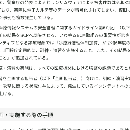
て、警察庁の発表によるとランサムウェアによる被害件数は令和3年
ており、実際に電子カルテ等のデータが暗号化されてしまい、復旧
た事例も複数発生している。
医療情報システムの安全管理に関するガイドライン第6.0版」（以
の結果をBCPへ反映させる、いわゆるBCM取組みの重要性が示
ンティブとなる診療報酬では「診療録管理体制加算」が令和6年度
年1回程度定期的に、訓練・演習を実施すること。また、その結果
こと」が追加されている。
訓練・演習の実施は、すべての医療機関における喫緊の課題であると
演習を企画する担当者（以下「企画担当者」）向けに、訓練・演習実
ー攻撃に関する状況付与によって、発生しているインシデントへの
上げる。
企画・実施する際の手順