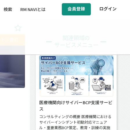
会員登録
ログイン
検索
RM NAVIとは
BCM（事業継続マネジメント）
関連領域の
ート／資料
サービスメニュー
ィ（運輸安全・次世代モビリティ）
醸成／労働安全衛生
】
医療機関向けサイバーBCP支援サービ
ス
コンサルティングの概要 医療機関における
サイバーインシデント初動対応マニュア
ル・重要業務BCP策定、教育・訓練の実施