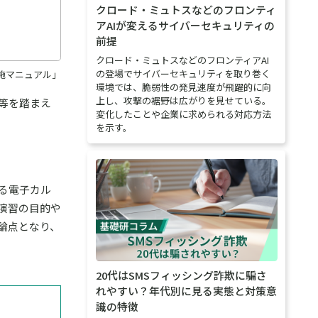
クロード・ミュトスなどのフロンティ
アAIが変えるサイバーセキュリティの
前提
クロード・ミュトスなどのフロンティアAI
の登場でサイバーセキュリティを取り巻く
施マニュアル」
環境では、脆弱性の発見速度が飛躍的に向
上し、攻撃の裾野は広がりを見せている。
等を踏まえ
変化したことや企業に求められる対応方法
を示す。
る電子カル
演習の目的や
論点となり、
20代はSMSフィッシング詐欺に騙さ
れやすい？年代別に見る実態と対策意
識の特徴