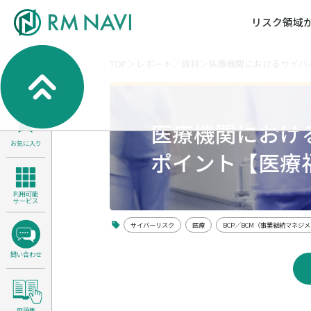
リスク領域
TOP
レポート／資料
医療機関におけるサイバー
気候変動・自然資本課題解決支援
各種サービスメニ
セミナー／イベン
RM NAVIとは
検索
よくある質問／FA
RM FOCUS
サイバーリスク／情報セキュリティ
医療機関におけ
サステナビリティ経営支援
お気に入り
医療／介護／障害福祉／子ども・児
ポイント【医療福
製品安全・食品安全
利用可能
サービス
サイバーリスク
医療
BCP／BCM（事業継続マネジ
問い合わせ
用語集