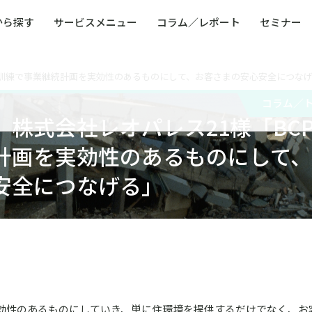
から探す
サービスメニュー
コラム／レポート
セミナー
P訓練で事業継続計画を実効性のあるものにして、お客さまの安心安全につな
ュー
ト
防災・減災・防犯（火災・爆発・落雷・台風・
コンサルタント略歴
コラム／トピックス
リスクマネジメント用語集
業界別支援事例
レポート／資料
発行書籍一覧
BCP／
Q
洪水・積雪・地震・盗難）
運営会社
コラム／
健康経営・人事・組織課題解決支援（含むメン
モビリテ
株式会社レオパレス21様「BC
タルヘルス・両立支援）
人権・人的資本課題解決支援
安全文化
童福祉等
全社的リスク管理（ERM）
危機管理
計画を実効性のあるものにして、
コンプライアンス・内部統制
海外
安全につなげる」
実効性のあるものにしていき、単に住環境を提供するだけでなく、お