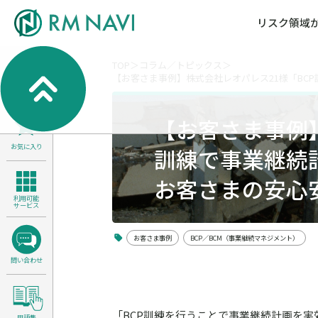
リスク領域
TOP
コラム／トピックス
【お客さま事例】株式会社レオパレス21様「BC
気候変動・自然資本課題解決支援
各種サービスメニ
セミナー／イベン
RM NAVIとは
検索
よくある質問／FA
RM FOCUS
サイバーリスク／情報セキュリティ
【お客さま事例】
サステナビリティ経営支援
お気に入り
医療／介護／障害福祉／子ども・児
訓練で事業継続
製品安全・食品安全
お客さまの安心
利用可能
サービス
お客さま事例
BCP／BCM（事業継続マネジメント）
問い合わせ
「BCP訓練を行うことで事業継続計画を
用語集