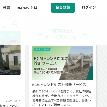
会員登録
ログイン
検索
RM NAVIとは
げる」
BCM（事業継続マネジメント）
関連領域の
トピックス
サービスメニュー
ィ（運輸安全・次世代モビリティ）
P
醸成／労働安全衛生
BCMトレンド対応力診断サービス
最新のBCMトレンドを踏まえ、貴社の取組
状況を診断。今後カバーすべきテーマや、
優先的に見直すべき課題を整理し、診断レ
2025.10.14
ポートとしてご提示します。
客さまの安心