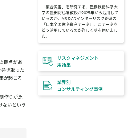
「複合災害」を研究する、豊橋技術科学大
学の豊田将也准教授が2025年から活用して
いるのが、MS＆ADインターリスク総研の
『日本全国住宅資産データ』。こデータを
どう活用しているのか詳しく話を伺いまし
た。
リスクマネジメント
の拠点があ
用語集
を巻き取った
事が起こる
業界別
コンサルティング
事例
体制作りが急
けないという