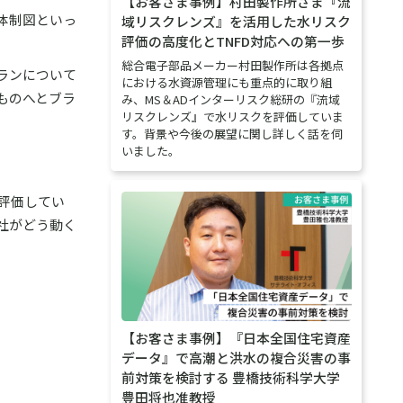
【お客さま事例】村田製作所さま『流
体制図といっ
域リスクレンズ』を活用した水リスク
評価の高度化とTNFD対応への第一歩
総合電子部品メーカー村田製作所は各拠点
ランについて
における水資源管理にも重点的に取り組
ものへとブラ
み、MS＆ADインターリスク総研の『流域
リスクレンズ』で水リスクを評価していま
す。背景や今後の展望に関し詳しく話を伺
いました。
評価してい
社がどう動く
【お客さま事例】『日本全国住宅資産
データ』で高潮と洪水の複合災害の事
前対策を検討する 豊橋技術科学大学
豊田将也准教授