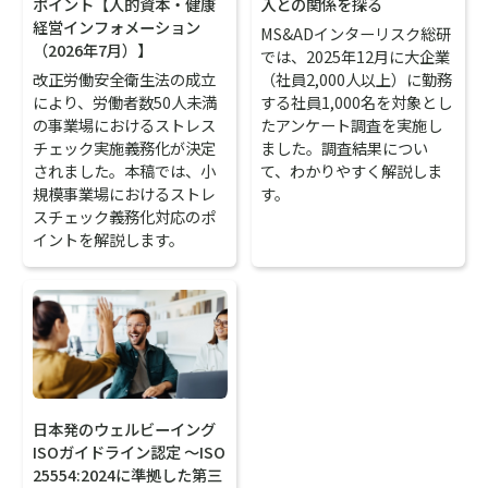
入との関係を探る
ポイント【人的資本・健康
経営インフォメーション
MS&ADインターリスク総研
（2026年7月）】
では、2025年12月に大企業
（社員2,000人以上）に勤務
改正労働安全衛生法の成立
する社員1,000名を対象とし
により、労働者数50人未満
たアンケート調査を実施し
の事業場におけるストレス
ました。調査結果につい
チェック実施義務化が決定
て、わかりやすく解説しま
されました。本稿では、小
す。
規模事業場におけるストレ
スチェック義務化対応のポ
イントを解説します。
日本発のウェルビーイング
ISOガイドライン認定 ～ISO
25554:2024に準拠した第三