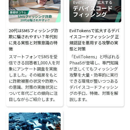
20代はSMSフィッシング詐
EvilTokensで拡大するデバ
欺に騙されやすい？年代別
イスコードフィッシング 正
に見る実態と対策意識の特
規認証を悪用する攻撃の実
徴
態と対策
スマートフォンでSMSを受
「EvilTokens」と呼ばれる
信できる回答者1,000人を対
PhaaSが登場し、専門知識
象にアンケート調査を実施
が乏しくてもフィッシング
しました。その結果をもと
攻撃を大量・効率的に実行
に詐欺被害の状況や詐欺へ
できる環境が整いつつある
の意識、対策の実施状況に
デバイスコードフィッシン
ついて年代ごとの傾向に注
グの手口、特徴、対策を解
目しながらご紹介します。
説します。