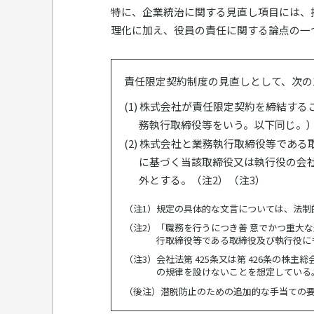
特に、企業統治に関する見直し項目には、
理化に加え、役員の責任に関する論点の一
責任限定契約制度の見直しとして、次の
株式会社が責任限定契約を締結するこ
務執行取締役等をいう。以下同じ。
株式会社と業務執行取締役等である
に基づく当該取締役又は執行役の会社
外とする。（注2）（注3）
（注1）規定の具体的な文言については、法制
（注2）「職務を行うにつき善 意でかつ重大
行取締役等である取締役及び執行役に
（注3）会社法第 425条又は第 426条の
の規律を設けないことを想定している
（後注）潜脱防止のための追加的な手当ての