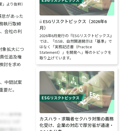
案」より抜粋）
懈怠があった
ESGリスクトピックス（2026年6
務執行取締
月）
お、会社の利
2026年6月発行の『ESGリスクトピックス』
では、「ISSB、自然関連開示は「基準」で
はなく「実務記述書（Practice
対象拡大につ
Statement）」を開発へ」等のトピックを
責任追及権
取り上げています。
検討を求め
は、中間試案
重要だ。
カスハラ・求職者セクハラ対策の義務
化受け、企業の対応で厚労省が通達・