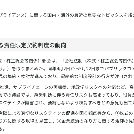
ンプライアンス）に関する国内・海外の最近の重要なトピックスを紹
る責任限定契約制度の動向
（株式・株主総会等関係）部会は、「会社法制（株式・株主総会等関係
。）を取りまとめた。同年4月2日から5月22日までパブリックコ
見の集約・検討が進んでおり、最終的な制度設計の行方が注目され
の推進、サプライチェーンの再構築、地政学リスクへの対応など、高
会での議論では、経営判断に伴う責任リスクも高まっており、役員
スクテイクが阻害され、萎縮しないよう検討すべきとの意見も出て
営陣による適切なリスクテイクの促進を図る観点等から、①株式の
り方に関する規律の見直し、③企業統治の在り方に関する規律の見
る。