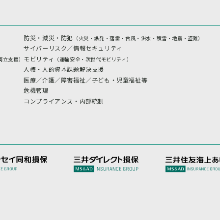
防災・減災・防犯
（火災・爆発・落雷・台風・洪水・積雪・地震・盗難）
サイバーリスク／情報セキュリティ
モビリティ
両立支援）
（運輸安全・次世代モビリティ）
人権・人的資本課題解決支援
医療／介護／障害福祉／子ども・児童福祉等
危機管理
コンプライアンス・内部統制