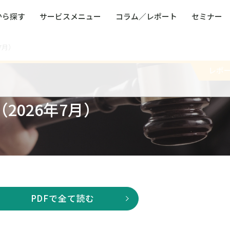
から探す
サービスメニュー
コラム／レポート
セミナー
7月）
ュー
ト
防災・減災・防犯（火災・爆発・落雷・台風・
コンサルタント略歴
コラム／トピックス
リスクマネジメント用語集
業界別支援事例
レポート／資料
発行書籍一覧
BCP／
Q
洪水・積雪・地震・盗難）
運営会社
レポ
健康経営・人事・組織課題解決支援（含むメン
モビリテ
タルヘルス・両立支援）
人権・人的資本課題解決支援
安全文化
2026年7月）
童福祉等
全社的リスク管理（ERM）
危機管理
コンプライアンス・内部統制
海外
PDFで全て読む