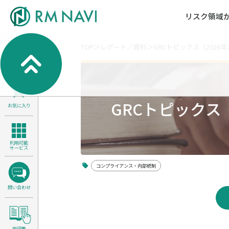
リスク領域
TOP
レポート／資料
GRCトピックス（2026年
気候変動・自然資本課題解決支援
各種サービスメニ
セミナー／イベン
RM NAVIとは
検索
よくある質問／FA
RM FOCUS
サイバーリスク／情報セキュリティ
サステナビリティ経営支援
GRCトピックス（
お気に入り
医療／介護／障害福祉／子ども・児
製品安全・食品安全
利用可能
サービス
コンプライアンス・内部統制
問い合わせ
用語集