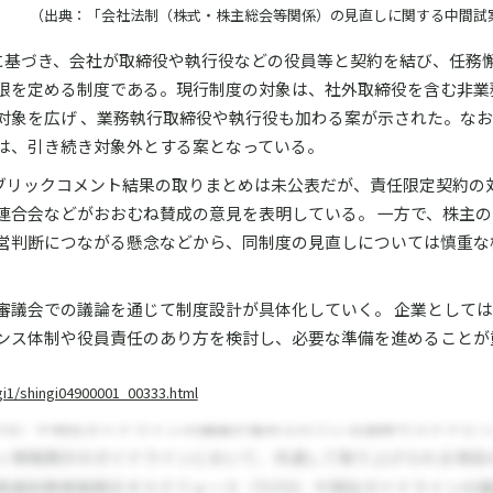
（出典：「会社法制（株式・株主総会等関係）の見直しに関する中間試
条に基づき、会社が取締役や執行役などの役員等と契約を結び、任務
限を定める制度である。現行制度の対象は、社外取締役を含む非業
対象を広げ 、業務執行取締役や執行役も加わる案が示された。な
は、引き続き対象外とする案となっている。
るパブリックコメント結果の取りまとめは未公表だが、責任限定契約の
連合会などがおおむね賛成の意見を表明している。 一方で、株主の
営判断につながる懸念などから、同制度の見直しについては慎重な
審議会での議論を通じて制度設計が具体化していく。 企業として
ンス体制や役員責任のあり方を検討し、必要な準備を進めることが
gi1/shingi04900001_00333.html