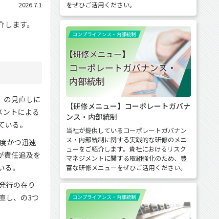
をぜひご活用ください。
2026.7.1
介します。
）の見直しに
【研修メニュー】コーポレートガバナ
メントによる
ンス・内部統制
ている。
当社が提供しているコーポレートガバナン
ス・内部統制に関する実践的な研修のメニ
度かつ迅速
ューをご紹介します。貴社におけるリスク
が責任追及を
マネジメントに関する取組強化のため、豊
いる。
富な研修メニューをぜひご活用ください。
発行の在り
直し、の3つ