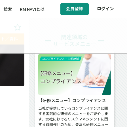
会員登録
ログイン
検索
RM NAVIとは
BCM（事業継続マネジメント）
関連領域の
ート／資料
サービスメニュー
ィ（運輸安全・次世代モビリティ）
醸成／労働安全衛生
【研修メニュー】コンプライアンス
当社が提供しているコンプライアンスに関
する実践的な研修のメニューをご紹介しま
す。貴社におけるリスクマネジメントに関
する取組強化のため、豊富な研修メニュー