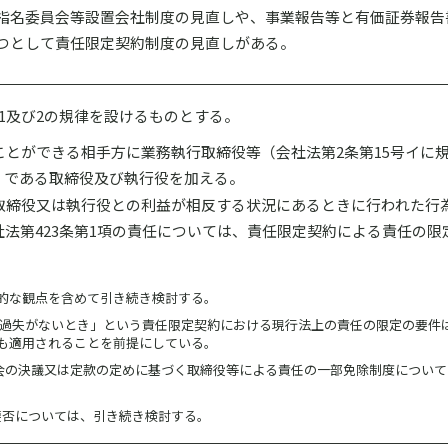
指名委員会等設置会社制度の見直しや、事業報告等と有価証券報告
つとして責任限定契約制度の見直しがある。
1及び2の規律を設けるものとする。
とができる相手方に業務執行取締役等（会社法第2条第15号イに
）である取締役及び執行役を加える。
取締役又は執行役との利益が相反する状況にあるときに行われた行
法第423条第1項の責任については、責任限定契約による責任の限
的な観点を含めて引き続き検討する。
な過失がないとき」という責任限定契約における現行法上の責任の限定の要件
も適用されることを前提にしている。
株主総会の決議又は定款の定めに基づく取締役等による責任の一部免除制度につい
。
要否については、引き続き検討する。