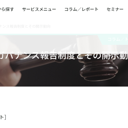
から探す
サービスメニュー
コラム／レポート
セミナー
ナンス報告制度とその開示動向
ュー
ト
防災・減災・防犯（火災・爆発・落雷・台風・
コンサルタント略歴
コラム／トピックス
リスクマネジメント用語集
業界別支援事例
レポート／資料
発行書籍一覧
BCP／
Q
洪水・積雪・地震・盗難）
運営会社
コラム／
健康経営・人事・組織課題解決支援（含むメン
モビリテ
タルヘルス・両立支援）
ガバナンス報告制度とその開示
人権・人的資本課題解決支援
安全文化
童福祉等
全社的リスク管理（ERM）
危機管理
コンプライアンス・内部統制
海外
ト］