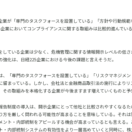
の企業が「専門のタスクフォースを設置している」「方針や行動規範
25企業においてコンプライアンスに関する取組みは比較的進んでい
をしている企業は少なく、危機管理に関する情報開示レベルの低さ
の強化は、日経225企業における今後の課題と言えそうだ。
は、「専門のタスクフォースを設置している」「リスクマネジメン
に留まっている。しかし、会社法と金融商品取引法の施行によりリ
、その取組みを本格化する企業が今後ますます増えていくものと予
報告制度の導入は、開示企業にとって他社と比較されやすくなるた
り方を厳しく問われる可能性が高まることを意味している。それは
メント・内部統制をアピールする機会が高まっているとも言える。
ト・内部統制システムの有効性をより一層高めていくと同時に、株