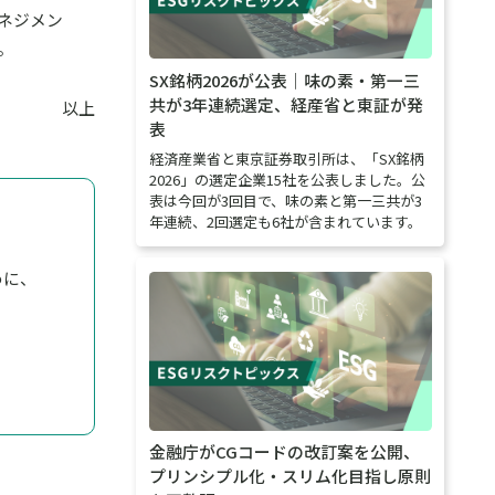
ネジメン
。
SX銘柄2026が公表｜味の素・第一三
共が3年連続選定、経産省と東証が発
以上
表
経済産業省と東京証券取引所は、「SX銘柄
2026」の選定企業15社を公表しました。公
表は今回が3回目で、味の素と第一三共が3
年連続、2回選定も6社が含まれています。
めに、
金融庁がCGコードの改訂案を公開、
プリンシプル化・スリム化目指し原則