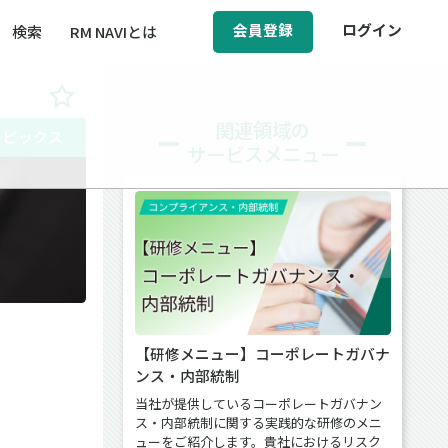
会員登録
ログイン
検索
RM NAVIとは
BCM（事業継続マネジメント）
関連領域の
トピックス
サービスメニュー
ィ（運輸安全・次世代モビリティ）
動
醸成／労働安全衛生
【研修メニュー】コーポレートガバナ
ンス・内部統制
当社が提供しているコーポレートガバナン
ス・内部統制に関する実践的な研修のメニ
ューをご紹介します。貴社におけるリスク