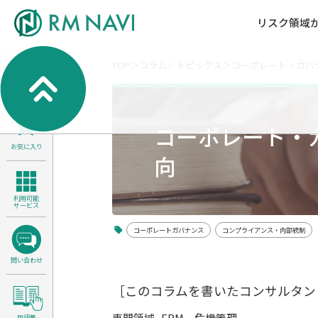
リスク領域
TOP
コラム／トピックス
コーポレート・ガバ
気候変動・自然資本課題解決支援
各種サービスメニ
セミナー／イベン
RM NAVIとは
検索
よくある質問／FA
RM FOCUS
サイバーリスク／情報セキュリティ
コーポレート・
サステナビリティ経営支援
お気に入り
医療／介護／障害福祉／子ども・児
向
製品安全・食品安全
利用可能
サービス
コーポレートガバナンス
コンプライアンス・内部統制
問い合わせ
［このコラムを書いたコンサルタン
専門領域
ERM、危機管理
用語集