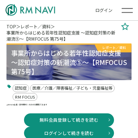
ログイン
TOP
レポート／資料
事業所からはじめる若年性認知症支援 ～認知症対策の新
潮流⑤～【RMFOCUS 第75号】
レポート／資料
事業所からはじめる若年性認知症支援
～認知症対策の新潮流⑤～【RMFOCUS
第75号】
認知症
医療／介護／障害福祉／子ども・児童福祉等
RM FOCUS
RM NAVI会員（登録無料）のみ全文閲覧できます
無料会員登録して続きを読む
ログインして続きを読む