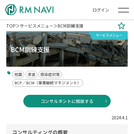
ログイン
TOP
サービスメニュー
BCM訓練支援
サービスメニュー
BCM訓練支援
地震
津波
感染症対策
BCP／BCM（事業継続マネジメント）
コンサルタントに相談する
2024.4.1
コンサルティングの概要