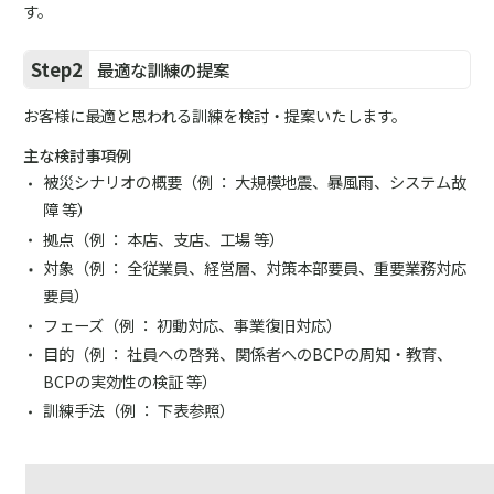
す。
Step2
最適な訓練の提案
お客様に最適と思われる訓練を検討・提案いたします。
主な検討事項例
被災シナリオの概要（例 ： 大規模地震、暴風雨、システム故
障 等）
拠点（例 ： 本店、支店、工場 等）
対象（例 ： 全従業員、経営層、対策本部要員、重要業務対応
要員）
フェーズ（例 ： 初動対応、事業復旧対応）
目的（例 ： 社員への啓発、関係者へのBCPの周知・教育、
BCPの実効性の検証 等）
訓練手法（例 ： 下表参照）