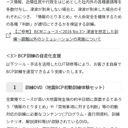
ース情報、近隣住民や行政をはじめとした社内外の各種要請等を
多数付与し、津波が到来しない場合と、津波が到来した場合のそ
れぞれにつき、「情報のとりまとめ」や人命安全を確保するため
の各種「判断」が適切にできるかを検証する訓練。
【ご参考】 BCMニュース＜2016 No.3＞ 津波を想定した訓
練～避難以外のシミュレーションの実施について
＜3＞ BCP訓練の自走化支援
以下ツール・手法を活用したOJT研修等により、お客さま自身で
BCP訓練を運営できるよう支援いたします。
1
訓練DVD（地震BCP初動訓練体験セット）
全業種でニーズが高い大地震発生後の約半日間に直面するであろ
う「情報のとりまとめ」や「突発事項に対する判断」等の初動
対応の訓練に必要なコンテンツ(プログラム・進行用資料、訓練
シナリオ、解説資料等)が収録されているDVD。