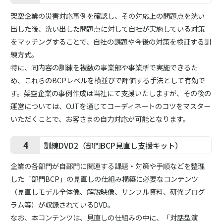
架空企業の災害対応事例を確認し、その対応上の問題点を洗い
出した後、洗い出した問題点に対して自社が実施している対策
をマッチングすることで、自社の課題や今後の対策を検証する訓
練方式。
特に、同内容の訓練を複数の事業部や事業所で実施できるた
め、これらのBCPレベルを横並びで評価する手法として有効で
す。架空企業の事例作成は当社にて支援いたしますが、その後の
運営については、OJTを通じてコーディネートのコツをマスター
いただくことで、お客さまの自力対応が可能となります。
4
訓練DVD2（部門BCP見直し支援キット）
企業の各部門が自部門に関連する課題・対策や手順などを整理
した「部門BCP」の見直しの仕組み構築に必要なコンテンツ
（見直しモデル全体像、解説映像、サンプル資料、研修プログ
ラム等）が収録されているDVD。
なお、本コンテンツは、見直しの仕組みの中に、「対話型演