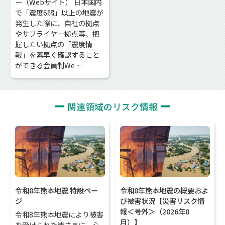
ー（Webサイト） 日本国内
で「震度6弱」以上の地震が
発生した際に、自社の拠点
やサプライヤー拠点等、把
握したい拠点の「震度情
報」を素早く確認すること
ができる会員制We…
関連領域のリスク情報
令和8年熊本地震 特設ペー
令和8年熊本地震の概要およ
ジ
び被害状況【災害リスク情
報＜号外＞（2026年8
令和8年熊本地震により被害
月）】
を受けられた皆さまに、心