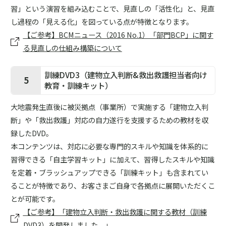
習」という演習を組み込むことで、見直しの「活性化」と、見直
し過程の「見える化」を図っている点が特徴となります。
【ご参考】BCMニュース（2016 No.1）「部門BCP」に関す
る見直しの仕組み構築について
訓練DVD3（建物立入判断&救出救護担当者向け
5
教育・訓練キット）
大地震発生直後に被災拠点（事業所）で実施する「建物立入判
断」や「救出救護」対応の自力遂行を支援するための教材を収
録したDVD。
本コンテンツは、対応に必要な専門的スキルや知識を体系的に
習得できる「自主学習キット」に加えて、習得したスキルや知識
を定着・ブラッシュアップできる「訓練キット」も含まれてい
ることが特徴であり、お客さまご自身で各拠点に展開いただくこ
とが可能です。
【ご参考】「建物立入判断・救出救護に関する教材（訓練
DVD3）を開発しました。」