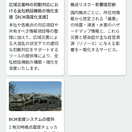
広域災害時の初動対応にお
拠点リスク・影響度診断
ける全社統括機能の強化支
国内拠点ごとに、所在地情
援【BCM高度化支援】
報から想定される「最悪」
本社や各拠点の対応項目や
の地震・津波・水害のハザ
共有すべき情報項目等の整
ードマップ情報と、これら
理に加えて、広域災害によ
災害と感染症が主な経営資
る大混乱の状況下での適切
源（リソース）に与える影
な初動対応をサポートする
響を一覧化するサービス。
ツールの提供等により、全
社統括機能の構築・強化を
支援いたします。
BCM支援システムの提供
1 発災時拠点震度チェッカ