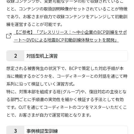
収録コンテンツが、変更可能なデータの形で収録されているこ
とと、コンテンツの取扱説明映像がセットされていることが特徴
であり、お客さまが自力で収録コンテンツをアレンジして初動訓
練を運営することが可能です。
【ご参考】「プレスリリース：～中小企業のBCP訓練をサポ
ート～DVDによる地震BCP初動訓練体験セットを開発」
2
対話型机上演習
想定される被害発生の状況下で、BCPで策定した対応手順が本
当に機能するかどうかを、コーディネーターとの対話を通じて時
系列に沿って検証していく演習方式。
特に、対策本部を組成する班(グループ)や、復旧対応の主役とな
る部門ごとに手順書の実効性を細かく検証する手法として有効
です。OJTを通じてコーディネートのコツをマスターいただくこ
とで、お客さまが自力で運営可能となります。
3
事例検証型訓練