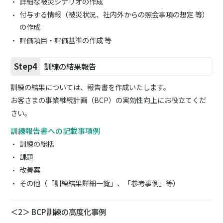
詳細な被災シナリオの作成
付与する情報（被災状況、社内外からの照会事項の想定 等）
の作成
評価項目・評価基準の作成 等
Step4
訓練の結果報告
訓練の結果については、報告書を作成いたします。
お客さまの事業継続計画（BCP）の実効性向上にお役立てくだ
さい。
訓練報告書への記載事項例
訓練の総括
課題
改善案
その他（「訓練結果詳細一覧」、「参考事例」等）
＜2＞ BCP訓練の高度化事例