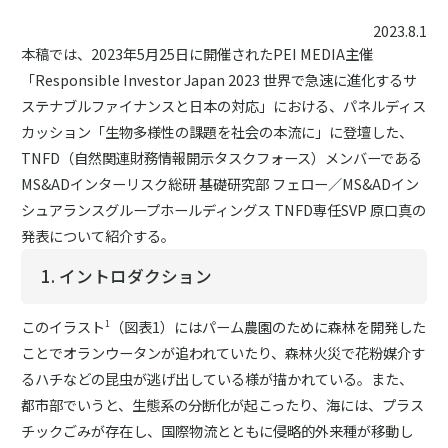
2023.8.1
本稿では、2023年5月25日に開催されたPEI MEDIA主催
「Responsible Investor Japan 2023 世界で急速に進化するサ
ステナブルファイナンスと日本の対応」における、パネルディス
カッション「生物多様性の課題を社会の本流に」に登壇した、
TNFD（自然関連財務情報開示タスクフォース）メンバーである
MS&ADインターリスク総研 基礎研究部 フェロー／MS&ADイン
シュアランスグループホールディングス TNFD専任SVP 原口真の
発表について紹介する。
1. イントロダクション
このイラスト
（図表1）にはパーム農園のために森林を開発した
1
ことでオランウータンが追われていたり、森林火災で花粉媒介す
るハチなどの昆虫が逃げ出している様が描かれている。また、
都市部でいうと、生態系の分断化が起こったり、海には、プラス
チックごみが存在し、国際物流とともに侵略的外来種が移動し