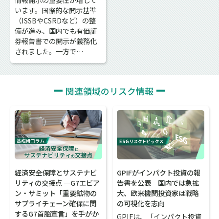
います。国際的な開示基準
（ISSBやCSRDなど）の整
備が進み、国内でも有価証
券報告書での開示が義務化
されました。一方で…
関連領域のリスク情報
経済安全保障とサステナビ
GPIFがインパクト投資の報
リティの交接点 ―G7エビア
告書を公表 国内では急拡
ン・サミット「重要鉱物の
大、欧米機関投資家は戦略
サプライチェーン確保に関
の可視化を志向
するG7首脳宣言」を手がか
GPIFは、「インパクト投資