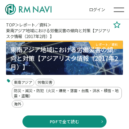
ログイン
TOP
レポート／資料
東南アジア地域における労働災害の傾向と対策【アジアリ
スク情報（2017年2月）】
レポート／資料
東南アジア地域における労働災害の傾
向と対策【アジアリスク情報（2017年2
月）】
東南アジア
労働災害
防災・減災・防犯（火災・爆発・落雷・台風・洪水・積雪・地
震・盗難）
海外
PDFで全て読む