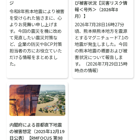
ジ
び被害状況【災害リスク情
報＜号外＞（2026年8
令和8年熊本地震により被害
月）】
を受けられた皆さまに、心
よりお見舞い申し上げま
2026年7月28日16時27分
す。今回の震災を機に改め
頃、熊本県熊本地方を震源
て見直したい震災対策な
とするマグニチュード7.1の
ど、企業の防災やBCP対策
地震が発生しました。今回
担当者の方にお役立ていた
の熊本地震の概要および被
だける情報をまとめまし
害状況について報告しま
た。
す。（2026年7月29日15時
時点の情報）
内閣府による首都直下地震
の被害想定（2025年12月19
日公表）【RMFOCUS 第98