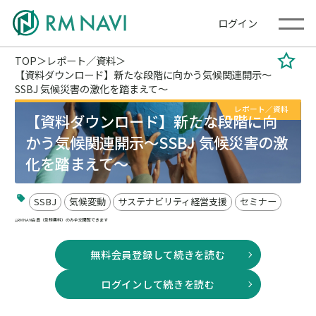
ログイン
TOP
レポート／資料
【資料ダウンロード】新たな段階に向かう気候関連開示～
SSBJ 気候災害の激化を踏まえて～
レポート／資料
【資料ダウンロード】新たな段階に向
かう気候関連開示～SSBJ 気候災害の激
化を踏まえて～
SSBJ
気候変動
サステナビリティ経営支援
セミナー
RM NAVI会員（登録無料）のみ全文閲覧できます
無料会員登録して続きを読む
ログインして続きを読む