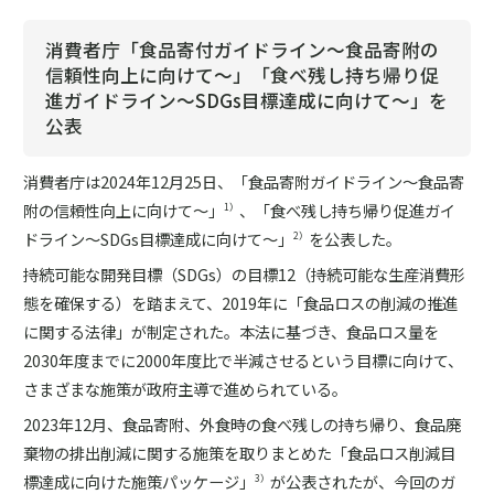
消費者庁「食品寄付ガイドライン～食品寄附の
信頼性向上に向けて～」「食べ残し持ち帰り促
進ガイドライン～SDGs目標達成に向けて～」を
公表
消費者庁は2024年12月25日、「食品寄附ガイドライン～食品寄
附の信頼性向上に向けて～」
、「食べ残し持ち帰り促進ガイ
1）
ドライン～SDGs目標達成に向けて～」
を公表した。
2）
持続可能な開発目標（SDGs）の目標12（持続可能な生産消費形
態を確保する）を踏まえて、2019年に「食品ロスの削減の推進
に関する法律」が制定された。本法に基づき、食品ロス量を
2030年度までに2000年度比で半減させるという目標に向けて、
さまざまな施策が政府主導で進められている。
2023年12月、食品寄附、外食時の食べ残しの持ち帰り、食品廃
棄物の排出削減に関する施策を取りまとめた「食品ロス削減目
標達成に向けた施策パッケージ」
が公表されたが、今回のガ
3）