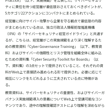
Practice」（以下、実施規範）を公表した。サイバーセキュリ
ティに責任を持つ経営層が最低限おさえておくべきポイントが、
5カテゴリ22アクションにコンパクトにまとめられている。
経営層に向けサイバー攻撃から企業を守る観点で最低限の内容
がまとめられている点は、独立行政法人情報処理推進機構
（IPA）の「サイバーセキュリティ経営ガイドライン」と共通す
るが、こちらは、経営層がこの実施規範をより深く理解するた
めの教育資料「Cyber Governance Training」（以下、教育資
料）およびサイバーの強靭性とリスク管理を組織全体に組み込
むための資料集「Cyber Security Toolkit for Boards」（以
下、資料集）の3点セットで提供されていること、それぞれの資
料がWeb上で直接読み進められる形で提供され、必要に応じて
相互にリンクをたどれるように工夫されている点に特徴があ
る。
教育資料は、サイバーセキュリティの重要性、およびサイバーガ
バナンス実施規範導入の意義についてWeb上で受講可能なコン
テンツであり、途中の理解度確認テストにより理解を深めながら