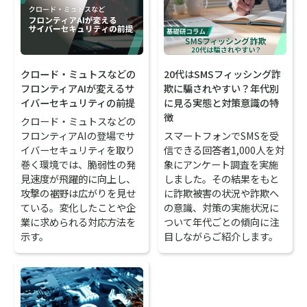
クロード・ミュトスなどの
20代はSMSフィッシング詐
フロンティアAIが変えるサ
欺に騙されやすい？年代別
イバーセキュリティの前提
に見る実態と対策意識の特
徴
クロード・ミュトスなどの
フロンティアAIの登場でサ
スマートフォンでSMSを受
イバーセキュリティを取り
信できる回答者1,000人を対
巻く環境では、脆弱性の発
象にアンケート調査を実施
見速度が飛躍的に向上し、
しました。その結果をもと
攻撃の裾野は広がりを見せ
に詐欺被害の状況や詐欺へ
ている。変化したことや企
の意識、対策の実施状況に
業に求められる対応方法を
ついて年代ごとの傾向に注
示す。
目しながらご紹介します。