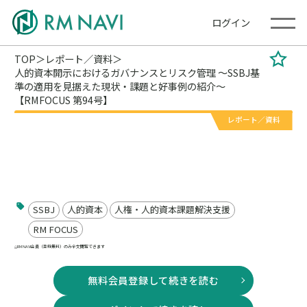
ログイン
TOP
レポート／資料
人的資本開示におけるガバナンスとリスク管理 ～SSBJ基
準の適用を見据えた現状・課題と好事例の紹介～
【RMFOCUS 第94号】
レポート／資料
人的資本開示におけるガバナンスとリスク管理 ～
SSBJ基準の適用を見据えた現状・課題と好事例の紹
介～【RMFOCUS 第94号】
SSBJ
人的資本
人権・人的資本課題解決支援
RM FOCUS
RM NAVI会員（登録無料）のみ全文閲覧できます
無料会員登録して続きを読む