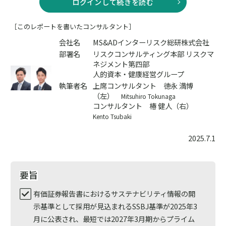
ログインして続きを読む
［このレポートを書いたコンサルタント］
会社名
MS&ADインターリスク総研株式会社
部署名
リスクコンサルティング本部 リスクマ
ネジメント第四部
人的資本・健康経営グループ
執筆者名
上席コンサルタント 徳永 満博
（左）
Mitsuhiro Tokunaga
コンサルタント 椿 健人（右）
Kento Tsubaki
2025.7.1
要旨
有価証券報告書におけるサステナビリティ情報の開
示基準として採用が見込まれるSSBJ基準が2025年3
月に公表され、最短では2027年3月期からプライム