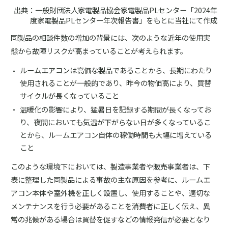
出典：一般財団法人家電製品協会家電製品PLセンター「2024年
度家電製品PLセンター年次報告書」をもとに当社にて作成
同製品の相談件数の増加の背景には、次のような近年の使用実
態から故障リスクが高まっていることが考えられます。
ルームエアコンは高価な製品であることから、長期にわたり
使用されることが一般的であり、昨今の物価高により、買替
サイクルが長くなっていること
温暖化の影響により、猛暑日を記録する期間が長くなってお
り、夜間においても気温が下がらない日が多くなっているこ
とから、ルームエアコン自体の稼働時間も大幅に増えている
こと
このような環境下においては、製造事業者や販売事業者は、下
表に整理した同製品による事故の主な原因を参考に、ルームエ
アコン本体や室外機を正しく設置し、使用することや、適切な
メンテナンスを行う必要があることを消費者に正しく伝え、異
常の兆候がある場合は買替を促すなどの情報発信が必要となり