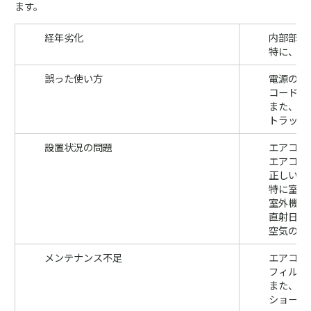
ます。
経年劣化
内部部品
特に、1
誤った使い方
電源の配
コードが
また、コ
トラッキ
設置状況の問題
エアコン
エアコン
正しい設
特に室外
室外機は
直射日光
空気の流
メンテナンス不足
エアコン
フィルタ
また、エ
ショート