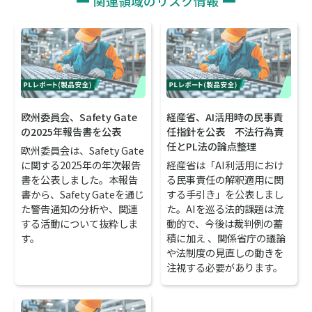
関連領域のリスク情報
欧州委員会、Safety Gate
経産省、AI活用時の民事責
の2025年報告書を公表
任指針を公表 不法行為責
任とPL法の論点整理
欧州委員会は、Safety Gate
に関する2025年の年次報告
経産省は「AI利活用におけ
書を公表しました。本報告
る民事責任の解釈適用に関
書から、Safety Gateを通じ
する手引き」を公表しまし
た警告通知の分析や、関連
た。AIを巡る法的課題は流
する活動について抜粋しま
動的で、今後は裁判例の蓄
す。
積に加え 、関係省庁の議論
や法制度の見直しの動きを
注視する必要があります。