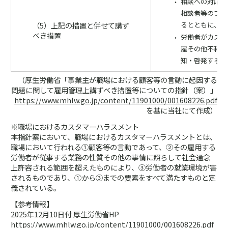
相談への対応ま
相談者等のプラ
（5）上記の措置と併せて講ず
るとともに、そ
べき措置
労働者がカスハ
雇その他不利益
知・啓発する。
（厚生労働省「事業主が職場における顧客等の言動に起因する
問題に関して雇用管理上講ずべき措置等についての指針（案）」
https://www.mhlw.go.jp/content/11901000/001608226.pdf
を基に当社にて作成）
※職場におけるカスタマーハラスメント
本指針案において、職場におけるカスタマーハラスメントとは、
職場において行われる①顧客等の言動であって、②その雇用する
労働者が従事する業務の性質その他の事情に照らして社会通念
上許容される範囲を超えたものにより、③労働者の就業環境が害
されるものであり、①から③までの要素をすべて満たすものと定
義されている。
【参考情報】
2025年12月10日付 厚生労働省HP
https://www.mhlw.go.jp/content/11901000/001608226.pdf