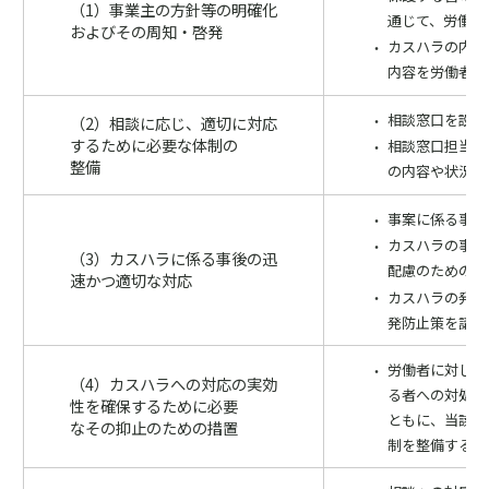
（1）事業主の方針等の明確化
通じて、労働者
およびその周知・啓発
カスハラの内容
内容を労働者に
相談窓口を設置
（2）相談に応じ、適切に対応
するために必要な体制の
相談窓口担当者
整備
の内容や状況に
事案に係る事実
カスハラの事実
（3）カスハラに係る事後の迅
配慮のための措
速かつ適切な対応
カスハラの発生
発防止策を講じ
労働者に対し過
（4）カスハラへの対応の実効
る者への対処の
性を確保するために必要
ともに、当該方
なその抑止のための措置
制を整備する。