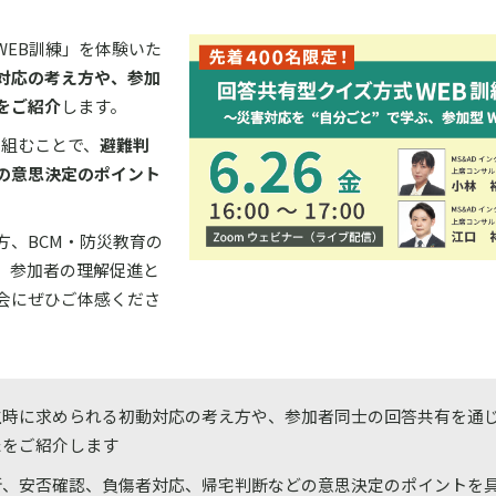
WEB訓練」を体験いた
対応の考え方や、参加
をご紹介
します。
り組むことで、
避難判
の意思決定のポイント
方、BCM・防災教育の
。参加者の理解促進と
会にぜひご体感くださ
生時に求められる初動対応の考え方や、参加者同士の回答共有を通
たをご紹介します
断、安否確認、負傷者対応、帰宅判断などの意思決定のポイントを