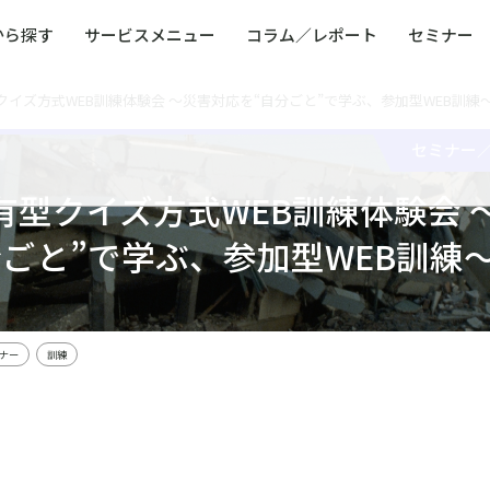
から探す
サービスメニュー
コラム／レポート
セミナー
イズ方式WEB訓練体験会 ～災害対応を“自分ごと”で学ぶ、参加型WEB訓練
ュー
ト
防災・減災・防犯（火災・爆発・落雷・台風・
コンサルタント略歴
コラム／トピックス
リスクマネジメント用語集
業界別支援事例
レポート／資料
発行書籍一覧
BCP／
Q
洪水・積雪・地震・盗難）
運営会社
セミナー
健康経営・人事・組織課題解決支援（含むメン
モビリテ
タルヘルス・両立支援）
型クイズ方式WEB訓練体験会 
人権・人的資本課題解決支援
安全文化
童福祉等
全社的リスク管理（ERM）
危機管理
ごと”で学ぶ、参加型WEB訓練
コンプライアンス・内部統制
海外
ナー
訓練