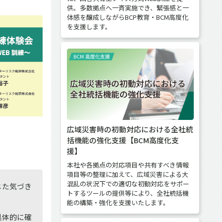
供。多数拠点へ一斉実施でき、緊張感と一
体感を醸成しながらBCP教育・BCM高度化
を支援します。
広域災害時の初動対応における全社統
括機能の強化支援【BCM高度化支
援】
本社や各拠点の対応項目や共有すべき情報
項目等の整理に加えて、広域災害による大
混乱の状況下での適切な初動対応をサポー
じた気づき
トするツールの提供等により、全社統括機
能の構築・強化を支援いたします。
具体的に確