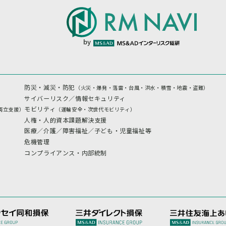
by
防災・減災・防犯
（火災・爆発・落雷・台風・洪水・積雪・地震・盗難）
サイバーリスク／情報セキュリティ
モビリティ
両立支援）
（運輸安全・次世代モビリティ）
人権・人的資本課題解決支援
医療／介護／障害福祉／子ども・児童福祉等
危機管理
コンプライアンス・内部統制