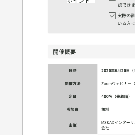
ポイント
認でき
実際の
いる方
開催概要
日時
2026年6月26日（金
開催方法
Zoomウェビナー
定員
400名（先着順）
参加費
無料
MS&ADインタ
主催
会社