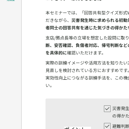
本セミナーでは、「回答共有型クイズ形式
だきながら、
災害発生時に求められる初動
者同士の回答共有を通じた気づきの得かた
支店/拠点長等の立場を想定した設問に取
断、安否確認、負傷者対応、帰宅判断など
を具体的に
確認いただけます。
実際の訓練イメージや活用方法を知りたい
見直しを検討されている方におすすめです
実効性向上につながる訓練手法を、この機
い。
災害発
の得か
避難判