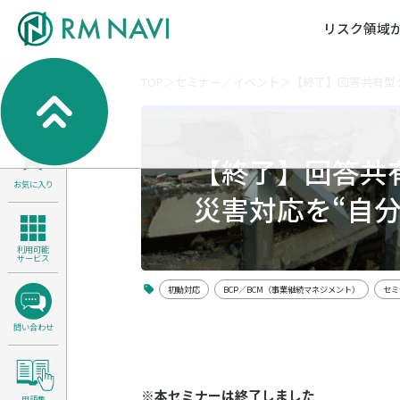
リスク領域
TOP
セミナー／イベント
【終了】回答共有型ク
気候変動・自然資本課題解決支援
各種サービスメニ
セミナー／イベン
RM NAVIとは
検索
よくある質問／FA
RM FOCUS
サイバーリスク／情報セキュリティ
【終了】回答共有
サステナビリティ経営支援
お気に入り
医療／介護／障害福祉／子ども・児
災害対応を“自分
製品安全・食品安全
利用可能
サービス
初動対応
BCP／BCM（事業継続マネジメント）
セミ
問い合わせ
※本セミナーは終了しました
用語集