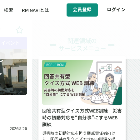
会員登録
ログイン
検索
RM NAVIとは
～
BCM（事業継続マネジメント）
関連領域の
／イベント
サービスメニュー
ィ（運輸安全・次世代モビリティ）
～
醸成／労働安全衛生
～
回答共有型クイズ方式WEB訓練｜災害
時の初動対応を“自分事”にするWEB
訓練
2026.5.26
災害時の初動対応を担う拠点責任者向け
に、回答共有型クイズ方式WEB訓練を提