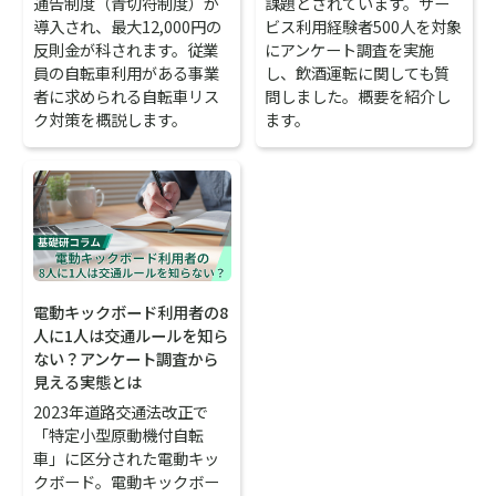
課題とされています。サー
通告制度（青切符制度）が
ビス利用経験者500人を対象
導入され、最大12,000円の
にアンケート調査を実施
反則金が科されます。従業
し、飲酒運転に関しても質
員の自転車利用がある事業
問しました。概要を紹介し
者に求められる自転車リス
ます。
ク対策を概説します。
電動キックボード利用者の8
人に1人は交通ルールを知ら
ない？アンケート調査から
見える実態とは
2023年道路交通法改正で
「特定小型原動機付自転
車」に区分された電動キッ
クボード。電動キックボー