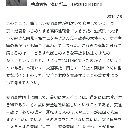
執筆者名
牧野 哲三 Tetsuzo Makino
2019.7.8
このところ、痛ましい交通事故が相次いで発生している。東
京・池袋をはじめとする高齢運転者による事故、滋賀県・大津
市で起きた園児・保育士を巻き込んだ事故等の大惨事で、歩行者
等の命がいとも簡単に奪われてしまった。これらの悲報に触れて
感じるのは、「どうすればこのような事故を防止できたの
か？」ということと、「どうすれば回避できたのか？」というこ
とである。本稿では、交通事故に関して、防止と回避のために重
要なポイントのうち、安全と危険を意識することの重要性につ
いて考えてみたい。
交通事故防止に関して、最初に言えることは、運転には危険が付
き物であり、それ故に安全運転は難しいということである。交通
事故は、多くの場合、運転する人のミスやエラーが原因で発生
するといわれている。そのミスを起こさない為には、安全運転を
しようとする意識（以下、「安全意識」）を持つことが非常に