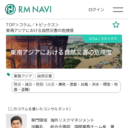
ログイン
TOP
コラム／トピックス
東南アジアにおける自然災害の危険度
コラム／トピックス
東南アジアにおける自然災害の危険度
東南アジア
自然災害
防災・減災・防犯（火災・爆発・落雷・台風・洪水・積雪・地
震・盗難）
［このコラムを書いたコンサルタント］
専門領域
海外リスクマネジメント
役職名
総合企画部 国際業務チーム長 兼