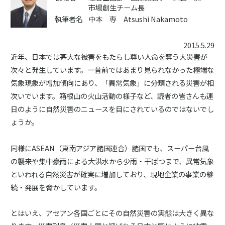
市場創生チーム長
執筆者名
中本 専 Atsushi Nakamoto
2015.5.29
近年、日本では甚大な被害をもたらし尊い人命を奪う大災害が
次々と発生しています。一昔前ではあまり見られなかった極端な
気象現象が増加傾向にあり、「異常気象」に分類される災害が相
次いでいます。箱根山の火山活動の様子など、読者の皆さんも連
日のように自然災害のニュースを目にされているのではないでし
ょうか。
同様にASEAN（東南アジア諸国連合）諸国でも、スーパー台風
の襲来や集中豪雨による大洪水から少雨・干ばつまで、異常気象
といわれる自然災害が確実に増加しており、現地企業の事業の継
続・発展を脅かしています。
とはいえ、アセアン各国ごとにその自然災害の実態は大きく異な