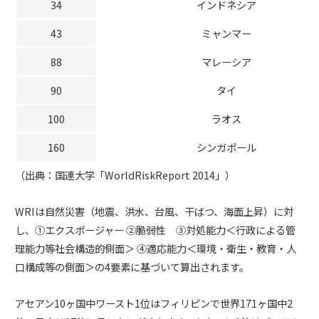
34
インドネシア
43
ミャンマー
88
マレーシア
90
タイ
100
ラオス
160
シンガポール
（出典：国連大学「WorldRiskReport 2014」）
WRIは自然災害（地震、洪水、台風、干ばつ、海面上昇）に対
し、①エクスポージャー ②脆弱性 ③対処能力＜行政による管
理能力等社会構造的側面＞ ④適応能力＜環境・衛生・教育・人
口構成等の側面＞の4要素に基づいて算出されます。
アセアン10ヶ国中ワースト1位はフィリピンで世界171ヶ国中2