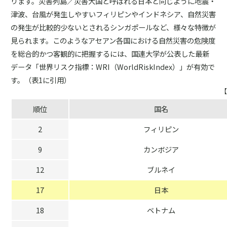
ります。災害列島／災害大国と呼ばれる日本と同じように地震・
津波、台風が発生しやすいフィリピンやインドネシア、自然災害
の発生が比較的少ないとされるシンガポールなど、様々な特徴が
見られます。このようなアセアン各国における自然災害の危険度
を総合的かつ客観的に把握するには、国連大学が公表した最新
データ「世界リスク指標：WRI（WorldRiskIndex）」が有効で
す。（表1に引用）
【
順位
国名
2
フィリピン
9
カンボジア
12
ブルネイ
17
日本
18
ベトナム