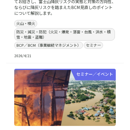
てお招きし、富士山降灰リスクの実態と対策の方向性、
ならびに降灰リスクを踏まえたBCM見直しのポイント
について解説します。
火山・噴火
防災・減災・防犯（火災・爆発・落雷・台風・洪水・積
雪・地震・盗難）
BCP／BCM（事業継続マネジメント）
セミナー
2026/4/21
セミナー／イベント