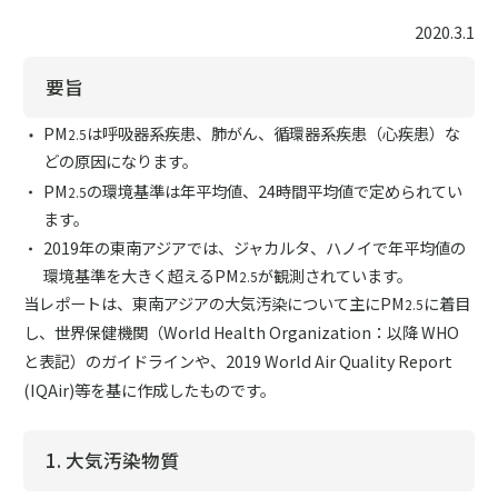
2020.3.1
要旨
PM
は呼吸器系疾患、肺がん、循環器系疾患（心疾患）な
2.5
どの原因になります。
PM
の環境基準は年平均値、24時間平均値で定められてい
2.5
ます。
2019年の東南アジアでは、ジャカルタ、ハノイで年平均値の
環境基準を大きく超えるPM
が観測されています。
2.5
当レポートは、東南アジアの大気汚染について主にPM
に着目
2.5
し、世界保健機関（World Health Organization：以降 WHO
と表記）のガイドラインや、2019 World Air Quality Report
(IQAir)等を基に作成したものです。
1. 大気汚染物質