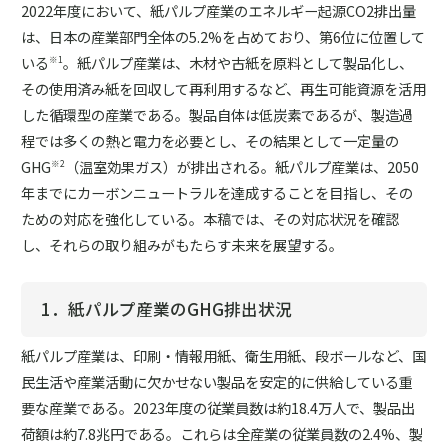
2022年度において、紙パルプ産業のエネルギー起源CO2排出量
は、日本の産業部門全体の5.2%を占めており、第6位に位置して
いる
。紙パルプ産業は、木材や古紙を原料として製品化し、
※1
その使用済み紙を回収して再利用するなど、再生可能資源を活用
した循環型の産業である。製品自体は低炭素であるが、製造過
程では多くの熱と電力を必要とし、その結果として一定量の
GHG
（温室効果ガス）が排出される。紙パルプ産業は、2050
※2
年までにカーボンニュートラルを達成することを目指し、その
ための対応を強化している。本稿では、その対応状況を確認
し、それらの取り組みがもたらす未来を展望する。
1．紙パルプ産業のGHG排出状況
紙パルプ産業は、印刷・情報用紙、衛生用紙、段ボールなど、国
民生活や産業活動に欠かせない製品を安定的に供給している重
要な産業である。2023年度の従業員数は約18.4万人で、製品出
荷額は約7.8兆円である。これらは全産業の従業員数の2.4%、製