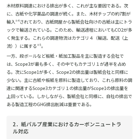
木材原料調達における排出が多く、これが主な要因である。次
に、古紙や化学薬品の調達が続く。また、木材チップの約7割が
輸入
されており、古紙問屋から製紙会社向けの古紙は主にトラ
※4
ックで輸送されている。このため、輸送過程においてもCO2が多
く発生する。これらの調達物流はカテゴリ４（輸送、配送（上
流））に属する
。
※5
一方、段ボールなど板紙・紙加工製品を主に製造する会社で
は、Scope3が最も多く、その中でもカテゴリ１が過半を占め
る。次にScope1が多く、Scope2の排出量は製紙会社と同様に
少ない。主に古紙や板紙を原料に製造しており、これら原料の調
達に関連するScope3カテゴリ１の排出量がScope1の排出量を
上回っている。しかしながら、製紙会社と同様に、自社の排出で
ある製造工程のGHG排出削減は重要である。
2．紙パルプ産業におけるカーボンニュートラ
ル対応