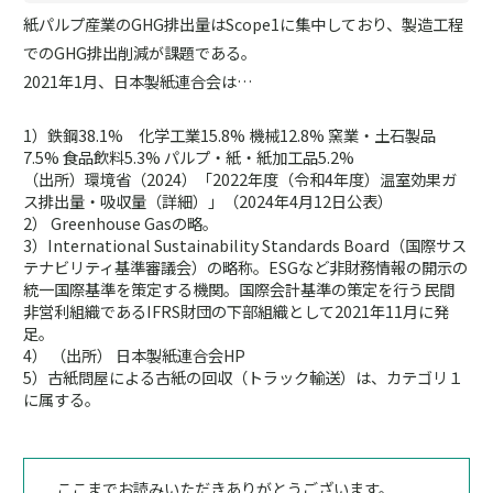
紙パルプ産業のGHG排出量はScope1に集中しており、製造工程
でのGHG排出削減が課題である。
2021年1月、日本製紙連合会は…
1）鉄鋼38.1% 化学工業15.8% 機械12.8% 窯業・土石製品
7.5% 食品飲料5.3% パルプ・紙・紙加工品5.2%
（出所）環境省（2024）「2022年度（令和4年度）温室効果ガ
ス排出量・吸収量（詳細）」（2024年4月12日公表）
2） Greenhouse Gasの略。
3）International Sustainability Standards Board（国際サス
テナビリティ基準審議会）の略称。ESGなど非財務情報の開示の
統一国際基準を策定する機関。国際会計基準の策定を行う民間
非営利組織であるIFRS財団の下部組織として2021年11月に発
足。
4） （出所） 日本製紙連合会HP
5）古紙問屋による古紙の回収（トラック輸送）は、カテゴリ１
に属する。
ここまでお読みいただきありがとうございます。