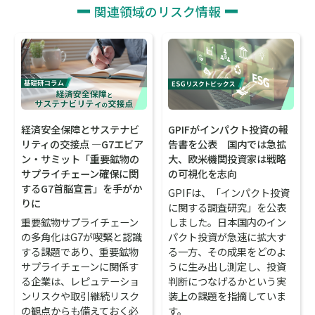
関連領域のリスク情報
経済安全保障とサステナビ
GPIFがインパクト投資の報
リティの交接点 ―G7エビア
告書を公表 国内では急拡
ン・サミット「重要鉱物の
大、欧米機関投資家は戦略
サプライチェーン確保に関
の可視化を志向
するG7首脳宣言」を手がか
GPIFは、「インパクト投資
りに
に関する調査研究」を公表
重要鉱物サプライチェーン
しました。日本国内のイン
の多角化はG7が喫緊と認識
パクト投資が急速に拡大す
する課題であり、重要鉱物
る一方、その成果をどのよ
サプライチェーンに関係す
うに生み出し測定し、投資
る企業は、レピュテーショ
判断につなげるかという実
ンリスクや取引継続リスク
装上の課題を指摘していま
の観点からも備えておく必
す。