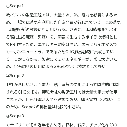
①Scope1
紙パルプの製造工程では、大量の水、熱、電力を必要とするた
め、工場では蒸気を利用した自家発電が行われている。この蒸気
は加熱や紙の乾燥にも活用される。さらに、木材繊維を抽出す
る際に出る廃液（黒液）を、蒸気を生成するボイラの燃料とし
て使用するため、エネルギー効率は高い。黒液はバイオマスで
カーボンニュートラルであるためGHG排出削減に貢献してい
る。しかしながら、製造に必要なエネルギーが非常に大きいた
め、化石燃料の使用によるGHGの排出は依然として多い。
②Scope2
他社から供給された電力、熱、蒸気の使用によって間接的に排出
されるGHGを指す。製紙会社の製造工程では大量の電力が使用
されるが、自家発電が大半を占めており、購入電力は少ない。こ
のため、Scope2の排出量は比較的小さい。
③Scope3
カテゴリ１がその過半を占める。植林、伐採、チップ化などの